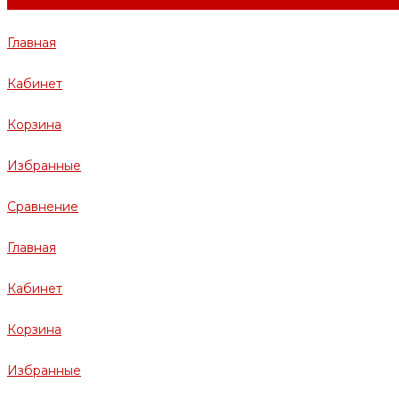
Главная
Кабинет
Корзина
Избранные
Сравнение
Главная
Кабинет
Корзина
Избранные