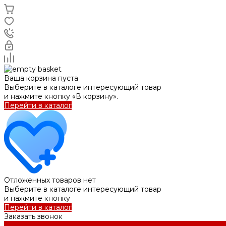
Ваша корзина пуста
Выберите в каталоге интересующий товар
и нажмите кнопку «В корзину».
Перейти в каталог
Отложенных товаров нет
Выберите в каталоге интересующий товар
и нажмите кнопку
Перейти в каталог
Заказать звонок