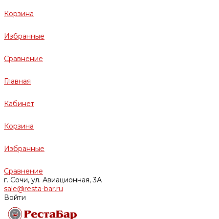
Корзина
Избранные
Сравнение
Главная
Кабинет
Корзина
Избранные
Сравнение
г. Сочи, ул. Авиационная, 3А
sale@resta-bar.ru
Войти