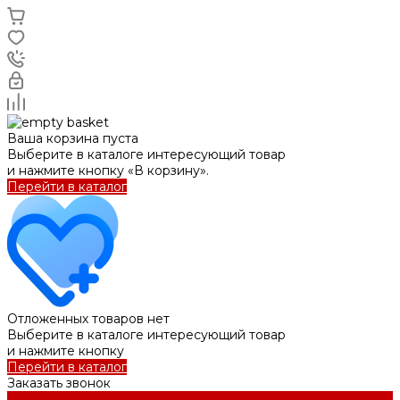
Ваша корзина пуста
Выберите в каталоге интересующий товар
и нажмите кнопку «В корзину».
Перейти в каталог
Отложенных товаров нет
Выберите в каталоге интересующий товар
и нажмите кнопку
Перейти в каталог
Заказать звонок