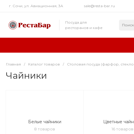
г. Сочи, ул. Авиационная, 3А
sale@resta-bar.ru
Посуда для
ресторанов и кафе
Главная
/
Каталог товаров
/
Столовая посуда (фарфор, стекло
Чайники
Белые чайники
Цветные чайн
8 товаров
16 товаров