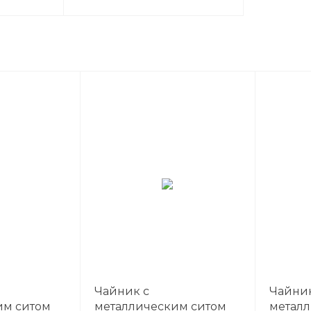
Чайник с
Чайник
им ситом
металлическим ситом
металл