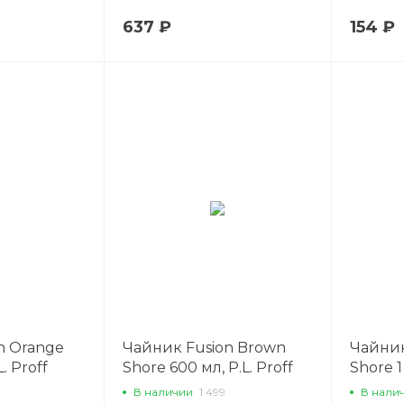
637 ₽
154 ₽
n Orange
Чайник Fusion Brown
Чайник
. Proff
Shore 600 мл, P.L. Proff
Shore 1 
Cuisine
Cuisine
В наличии
1 499
В нали