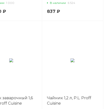
чии
1 000
В наличии
6 524
0 ₽
837 ₽
 заварочный 1,6
Чайник 1,2 л, P.L. Proff
Proff Cuisine
Cuisine