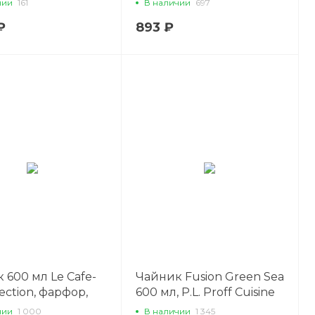
чии
161
В наличии
697
₽
893 ₽
 600 мл Le Cafe-
Чайник Fusion Green Sea
lection, фарфор,
600 мл, P.L. Proff Cuisine
ff Cuisine
чии
1 000
В наличии
1 345