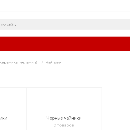
керамика, меламин)
/
Чайники
ики
Черные чайники
9 товаров