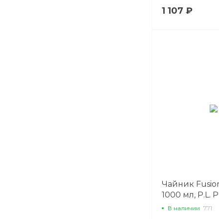
1 107 ₽
Чайник Fusio
1000 мл, P.L. P
В наличии
771