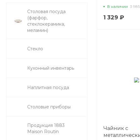
Black Raw Stel
В наличии
3 985
P.L. Proff Cuis
Столовая посуда
1 329 ₽
(фарфор,
стеклокерамика,
меламин)
Стекло
Кухонный инвентарь
Наплитная посуда
Столовые приборы
Продукция 1883
Чайник с
Maison Routin
металлическ