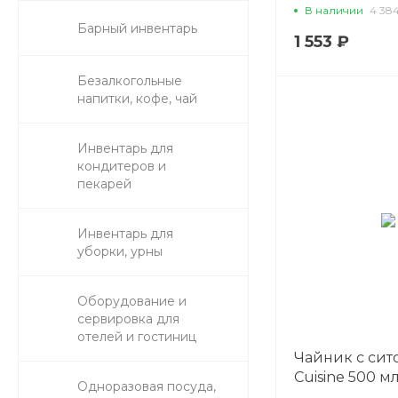
Black Raw Stel
В наличии
4 38
P.L. Proff Cuis
Барный инвентарь
1 553 ₽
Безалкогольные
напитки, кофе, чай
Инвентарь для
кондитеров и
пекарей
Инвентарь для
уборки, урны
Оборудование и
сервировка для
отелей и гостиниц
Чайник с сито
Cuisine 500 мл,
Одноразовая посуда,
Cuisine (кор=