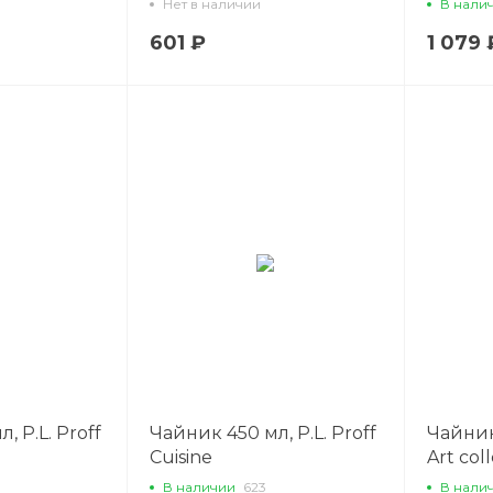
Нет в наличии
В нали
601 ₽
1 079 
, P.L. Proff
Чайник 450 мл, P.L. Proff
Чайник
Cuisine
Art col
P.L. Pro
В наличии
623
В нали