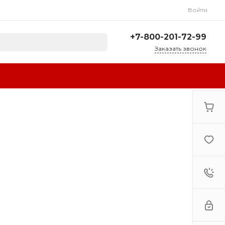
Войти
+7-800-201-72-99
Заказать звонок
+7-800-201-72-99
г. Сочи, ул.
Авиационная, 3А
Пн-Сб: 10:00-18:00 Вс:
Выходной
sale@resta-bar.ru