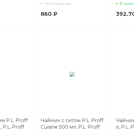
ler 950 мл,
Black Raw Steller 750 мл,
4
Нет в наличии
В нали
ine
P.L. Proff Cuisine
860 ₽
392.7
м P.L. Proff
Чайник с ситом P.L. Proff
Чайник
 P.L. Proff
Cuisine 500 мл, P.L. Proff
л, P.L. 
24шт)
Cuisine