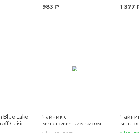
983 ₽
1 377 
n Blue Lake
Чайник с
Чайник
roff Cuisine
металлическим ситом
металл
Black Star 600 мл, P.L.
Black S
Нет в наличии
В нали
Proff Cuisine
Proff C