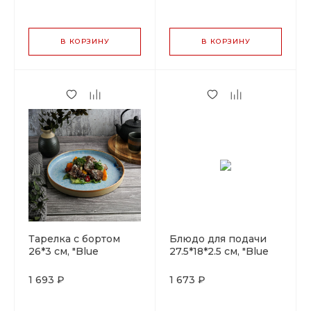
В КОРЗИНУ
В КОРЗИНУ
Тарелка с бортом
Блюдо для подачи
26*3 см, "Blue
27.5*18*2.5 см, "Blue
Panasia" P.L. Proff
Panasia" P.L. Proff
Cuisine
Cuisine
1 693 ₽
1 673 ₽