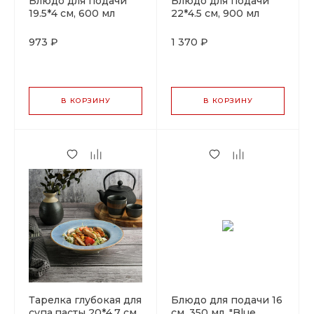
Блюдо для подачи
Блюдо для подачи
19.5*4 см, 600 мл
22*4.5 см, 900 мл
"Blue Panasia" P.L.
"Blue Panasia" P.L.
Proff Cuisine
Proff Cuisine
973 ₽
1 370 ₽
В КОРЗИНУ
В КОРЗИНУ
Тарелка глубокая для
Блюдо для подачи 16
супа,пасты 20*4.7 см,
см, 350 мл, "Blue