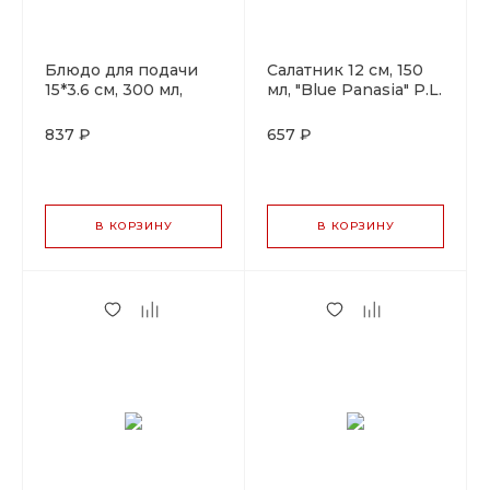
Блюдо для подачи
Салатник 12 см, 150
15*3.6 см, 300 мл,
мл, "Blue Panasia" P.L.
"Blue Panasia" P.L.
Proff Cuisine
Proff Cuisine
837 ₽
657 ₽
В КОРЗИНУ
В КОРЗИНУ