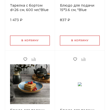
Тарелка с бортом
Блюдо для подачи
d=26 см, 600 мл,"Blue
15*3.6 см, "Blue
Panasia" P.L. Proff
Panasia" P.L. Proff
Cuisine
Cuisine
1 473 ₽
837 ₽
В КОРЗИНУ
В КОРЗИНУ