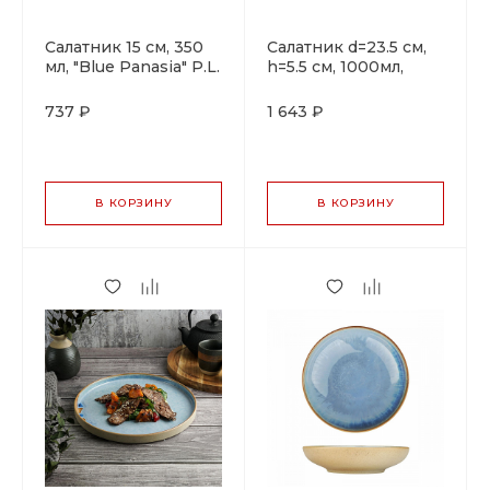
Салатник 15 см, 350
Салатник d=23.5 см,
мл, "Blue Panasia" P.L.
h=5.5 см, 1000мл,
Proff Cuisine
"Blue Panasia" P.L.
Proff Cuisine
737 ₽
1 643 ₽
В КОРЗИНУ
В КОРЗИНУ