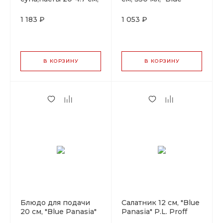
300мл, "Blue Panasia"
Panasia" P.L. Proff
P.L. Proff Cuisine
Cuisine
1 183 ₽
1 053 ₽
В КОРЗИНУ
В КОРЗИНУ
Блюдо для подачи
Салатник 12 см, "Blue
20 см, "Blue Panasia"
Panasia" P.L. Proff
P.L. Proff Cuisine
Cuisine