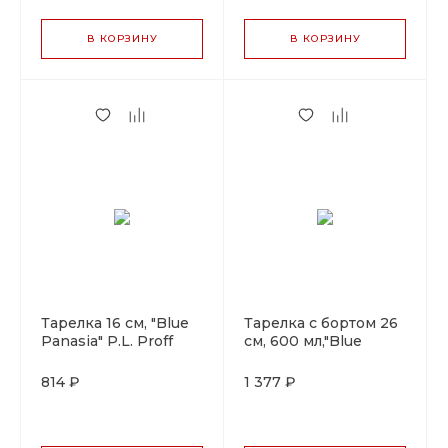
В КОРЗИНУ
В КОРЗИНУ
Тарелка 16 см, "Blue
Тарелка с бортом 26
Panasia" P.L. Proff
см, 600 мл,"Blue
Cuisine
Panasia" P.L. Proff
Cuisine
814 ₽
1 377 ₽