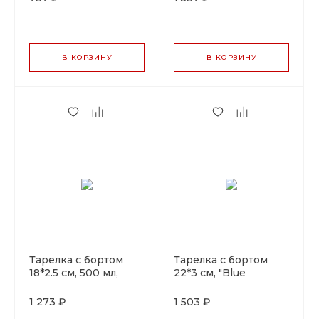
В КОРЗИНУ
В КОРЗИНУ
Тарелка с бортом
Тарелка с бортом
18*2.5 см, 500 мл,
22*3 см, "Blue
"Blue Panasia" P.L.
Panasia" P.L. Proff
Proff Cuisine
Cuisine
1 273 ₽
1 503 ₽