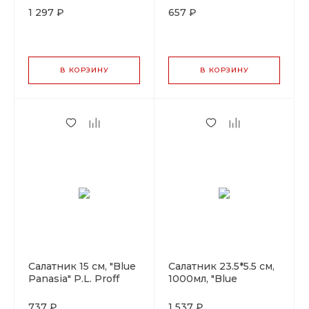
1 297 ₽
657 ₽
В КОРЗИНУ
В КОРЗИНУ
Салатник 15 см, "Blue
Салатник 23.5*5.5 см,
Panasia" P.L. Proff
1000мл, "Blue
Cuisine
Panasia" P.L. Proff
Cuisine
737 ₽
1 537 ₽