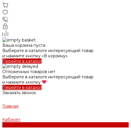
Ваша корзина пуста
Выберите в каталоге интересующий товар
и нажмите кнопку «В корзину».
Перейти в каталог
Отложенных товаров нет
Выберите в каталоге интересующий товар
и нажмите кнопку
Перейти в каталог
Заказать звонок
Главная
Кабинет
0