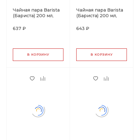
Чайная пара Barista
Чайная пара Barista
(Бариста) 200 мл,
(Бариста) 200 мл,
коричневый цвет,
красный цвет, P.L.
P.L. Proff Cuisine
Proff Cuisine
637 ₽
643 ₽
В КОРЗИНУ
В КОРЗИНУ