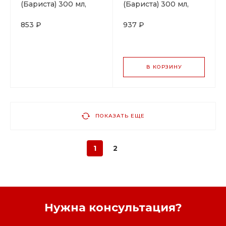
(Бариста) 300 мл,
(Бариста) 300 мл,
красный цвет, P.L.
оранжевый цвет, P.L.
Proff Cuisine
Proff Cuisine
853 ₽
937 ₽
В КОРЗИНУ
ПОКАЗАТЬ ЕЩЕ
1
2
Нужна консультация?