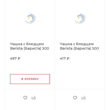
Чашка с блюдцем
Чашка с блюдцем
Barista (Бариста) 300
Barista (Бариста) 300
мл, бирюзовый цвет,
мл, P.L. Proff Cuisine
P.L. Proff Cuisine
497 ₽
417 ₽
В КОРЗИНУ