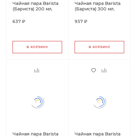
Чайная пара Barista
Чайная пара Barista
(Бариста) 200 мл,
(Бариста) 300 мл,
оранжевый цвет, P.L.
коричневый цвет,
Proff Cuisine
P.L. Proff Cuisine
637 ₽
937 ₽
В КОРЗИНУ
В КОРЗИНУ
Чайная пара Barista
Чайная пара Barista