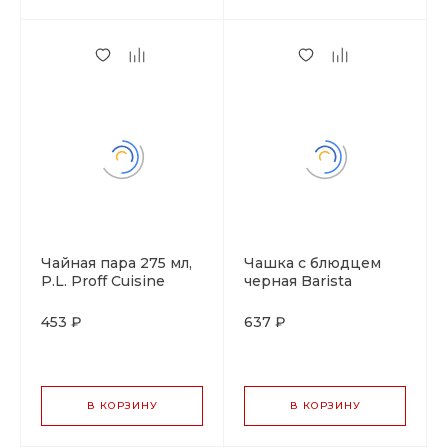
Чайная пара 275 мл,
Чашка с блюдцем
P.L. Proff Cuisine
черная Barista
(Бариста) 300 мл, P.L.
Proff Cuisine
453 ₽
637 ₽
В КОРЗИНУ
В КОРЗИНУ