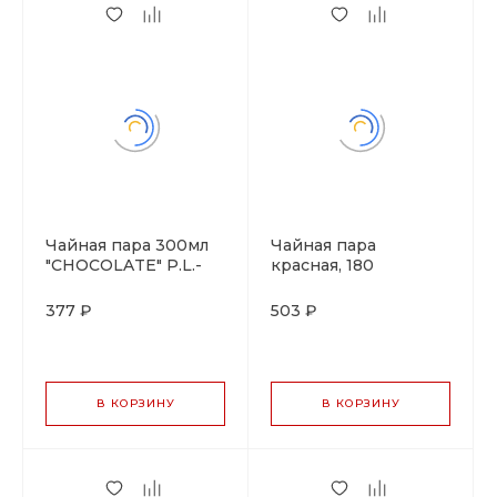
Чайная пара 300мл
Чайная пара
"CHOCOLATE" P.L.-
красная, 180
"Black Label"
мл,фарфор, P.L. Proff
Cuisine
377 ₽
503 ₽
В КОРЗИНУ
В КОРЗИНУ