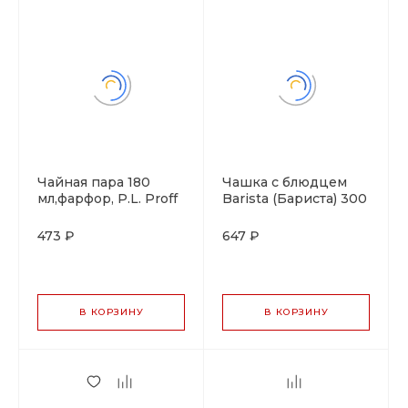
Чайная пара 180
Чашка с блюдцем
мл,фарфор, P.L. Proff
Barista (Бариста) 300
Cuisine
мл, оранжевая, P.L.
Proff Cuisine
473 ₽
647 ₽
В КОРЗИНУ
В КОРЗИНУ