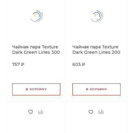
Чайная пара Texture
Чайная пара Texture
Dark Green Lines 300
Dark Green Lines 200
мл, 10 см, h 7,5 см, P.L.
мл, 14,5 см, h 6,5 см,
Proff Cuisine
P.L. Proff Cuisine
757 ₽
603 ₽
В КОРЗИНУ
В КОРЗИНУ