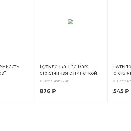
емкость
Бутылочка The Bars
Бутыло
ба"
стеклянная с пипеткой
стекля
00 мл
100 мл
50 мл
Нет в наличии
Нет в н
сть
876 ₽
545 ₽