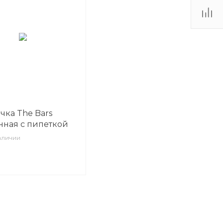
чка The Bars
нная с пипеткой
аличии