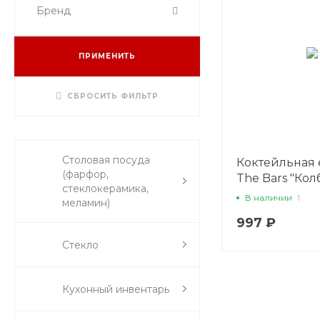
Бренд
ПРИМЕНИТЬ
СБРОСИТЬ ФИЛЬТР
Столовая посуда
Коктейльная 
(фарфор,
The Bars "Кол
стеклокерамика,
стеклянная 5
В наличии
1
меламин)
(мерная емко
997 ₽
барная)
Стекло
Кухонный инвентарь