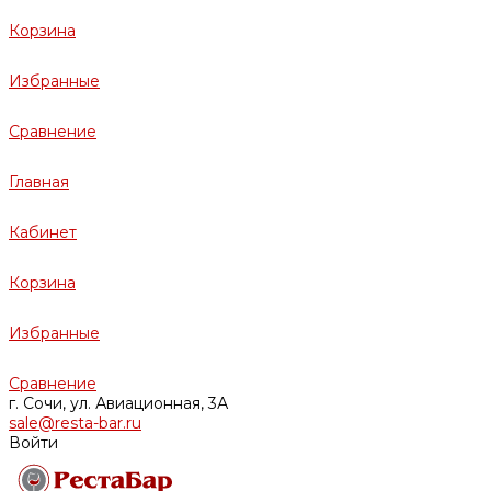
Корзина
Избранные
Сравнение
Главная
Кабинет
Корзина
Избранные
Сравнение
г. Сочи, ул. Авиационная, 3А
sale@resta-bar.ru
Войти