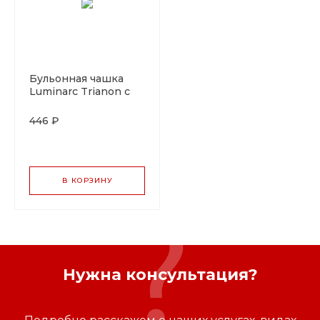
Бульонная чашка
Luminarc Trianon с
двумя ручками 300
мл, d 10 см, h 6 см, l 14
446 ₽
см, стеклокерамика,
б
В КОРЗИНУ
Нужна консультация?