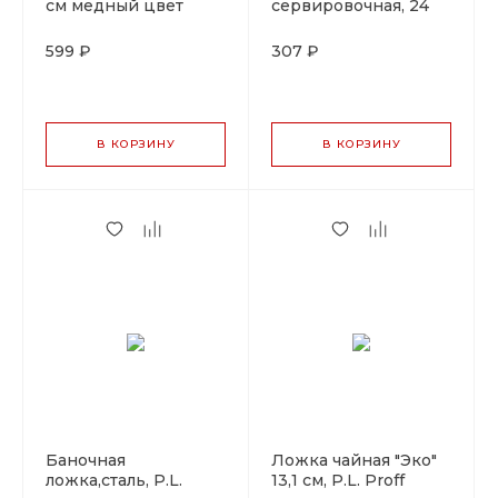
см медный цвет
сервировочная, 24
Perfect Vibe PVD, P.L.
см PL Proff Cuisine
Proff Coffee
599 ₽
307 ₽
В КОРЗИНУ
В КОРЗИНУ
Баночная
Ложка чайная "Эко"
ложка,сталь, P.L.
13,1 см, P.L. Proff