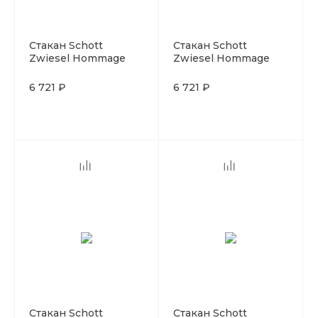
Стакан Schott
Стакан Schott
Zwiesel Hommage
Zwiesel Hommage
Gold Classic
Gold Classic
Longdrink 468 мл,
Longdrink 349 мл,
6 721 ₽
6 721 ₽
хрустальное стекло,
хрустальное стекло,
Германия
Германия
Стакан Schott
Стакан Schott