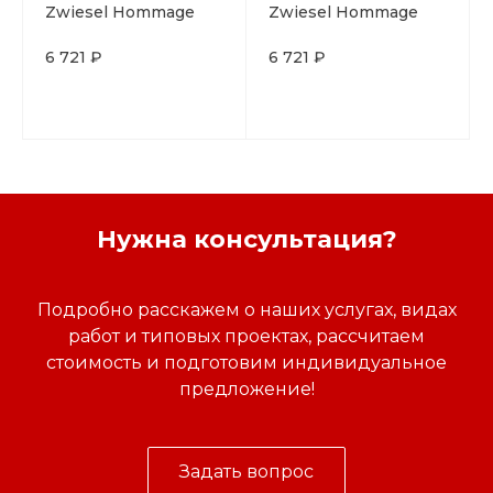
Zwiesel Hommage
Zwiesel Hommage
Gold Classic Whisky
Gold Classic Whisky
Large 397 мл,
Small 284 мл,
6 721 ₽
6 721 ₽
хрустальное стекло,
хрустальное стекло,
Нужна консультация?
Подробно расскажем о наших услугах, видах
работ и типовых проектах, рассчитаем
стоимость и подготовим индивидуальное
предложение!
Задать вопрос