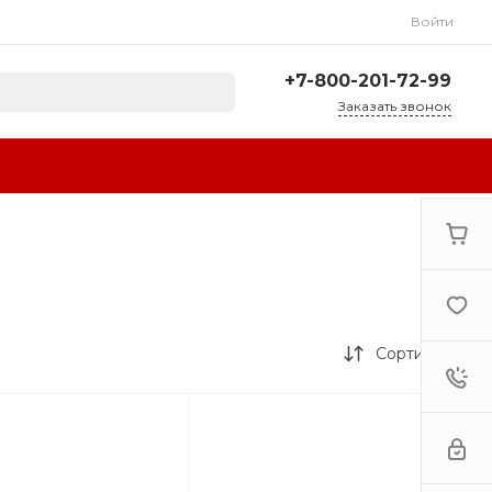
Войти
+7-800-201-72-99
Заказать звонок
+7-800-201-72-99
г. Сочи, ул.
Авиационная, 3А
Пн-Сб: 10:00-18:00 Вс:
Выходной
sale@resta-bar.ru
Сортировка