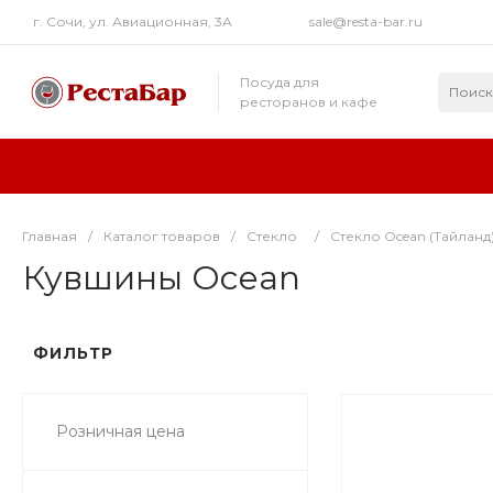
г. Сочи, ул. Авиационная, 3А
sale@resta-bar.ru
Посуда для
ресторанов и кафе
Главная
/
Каталог товаров
/
Стекло
/
Стекло Ocean (Тайланд
Кувшины Ocean
ФИЛЬТР
Розничная цена