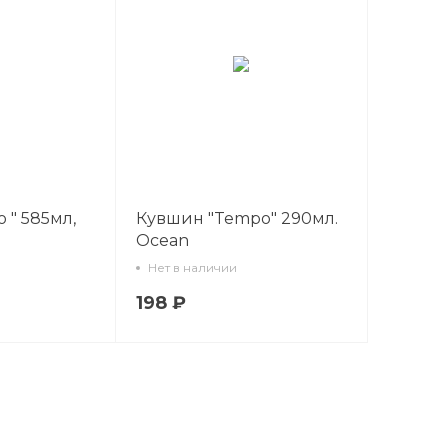
o " 585мл,
Кувшин "Tempo" 290мл.
Ocean
Нет в наличии
198 ₽