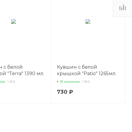
 с белой
Кувшин с белой
й "Terra" 1390 мл.
крышкой "Patio" 1265мл.
 Ocean
стекло Ocean
чии
1 186
В наличии
1 186
730 ₽