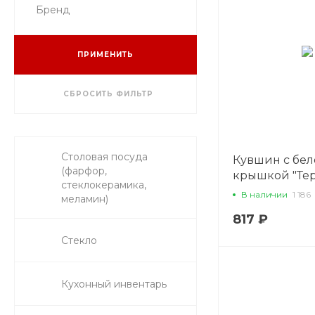
Бренд
ПРИМЕНИТЬ
СБРОСИТЬ ФИЛЬТР
Столовая посуда
Кувшин с бе
(фарфор,
крышкой "Тер
стеклокерамика,
мл. стекло Oc
В наличии
1 186
меламин)
817 ₽
Стекло
Кухонный инвентарь