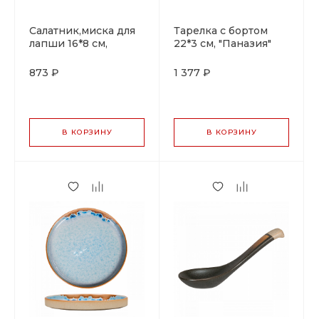
Салатник,миска для
Тарелка с бортом
лапши 16*8 см,
22*3 см, "Паназия"
700мл. "Паназия" P.L.
P.L. Proff Cuisine
Proff Cuisine
873 ₽
1 377 ₽
В КОРЗИНУ
В КОРЗИНУ