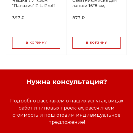
Чашка 7,7*7,3см,
Салатник,миска для
"Паназия" P.L. Proff
лапши 16*8 см,
Cuisine
"Паназия" P.L. Proff
Cuisine
397 ₽
873 ₽
В КОРЗИНУ
В КОРЗИНУ
Нужна консультация?
Подробно расскажем о наших услугах, видах
работ и типовых проектах, рассчитаем
стоимость и подготовим индивидуальное
предложение!