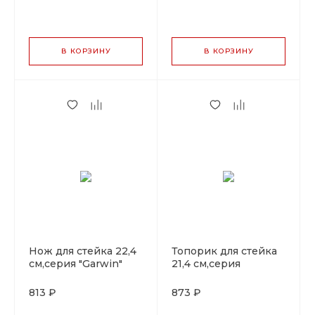
В КОРЗИНУ
В КОРЗИНУ
Нож для стейка 22,4
Топорик для стейка
см,серия "Garwin"
21,4 см,серия
P.L. - ProffCuisine
"Garwin" P.L. -
ProffCuisine
813 ₽
873 ₽