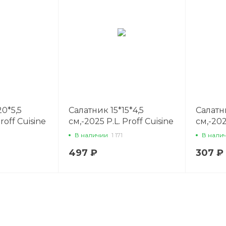
0*5,5
Салатник 15*15*4,5
Салатн
roff Cuisine
см,-2025 P.L. Proff Cuisine
см,-202
В наличии
1 171
В нали
497 ₽
307 ₽