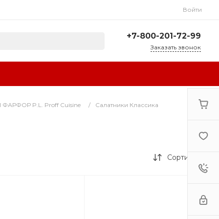
Войти
+7-800-201-72-99
Заказать звонок
+7-800-201-72-99
г. Сочи, ул.
Авиационная, 3А
Пн-Сб: 10:00-18:00 Вс:
Выходной
АРФОР P.L. Proff Cuisine
/
Салатники Классика
sale@resta-bar.ru
Сортировка