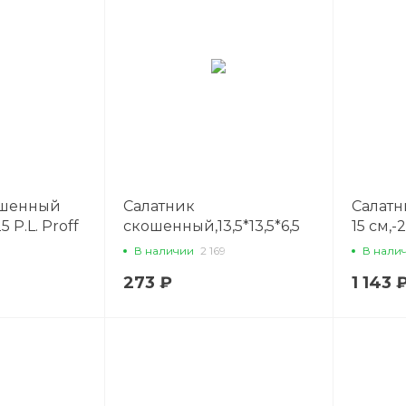
ошенный
Салатник
Салатн
5 P.L. Proff
скошенный,13,5*13,5*6,5
15 см,-
см,-2025 P.L. Proff Cuisine
Cuisine
В наличии
2 169
В нали
273 ₽
1 143 