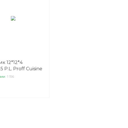
ик 12*12*4
5 P.L. Proff Cuisine
чии
1 156