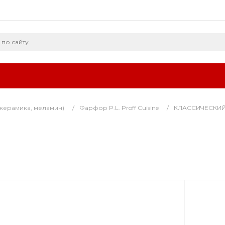
керамика, меламин)
/
Фарфор P.L. Proff Cuisine
/
КЛАССИЧЕСКИЙ Ф