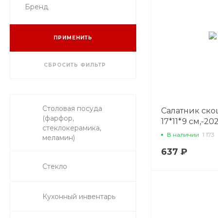
Бренд
ПРИМЕНИТЬ
СБРОСИТЬ ФИЛЬТР
Столовая посуда
Салатник ск
(фарфор,
17*11*9 см,-202
стеклокерамика,
Cuisine
В наличии
1 173
меламин)
637 ₽
Стекло
Кухонный инвентарь