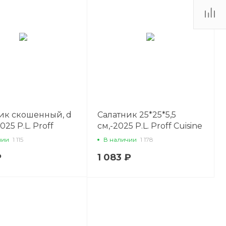
ик скошенный, d
Салатник 25*25*5,5
2025 P.L. Proff
см,-2025 P.L. Proff Cuisine
чии
1 115
В наличии
1 178
₽
1 083 ₽