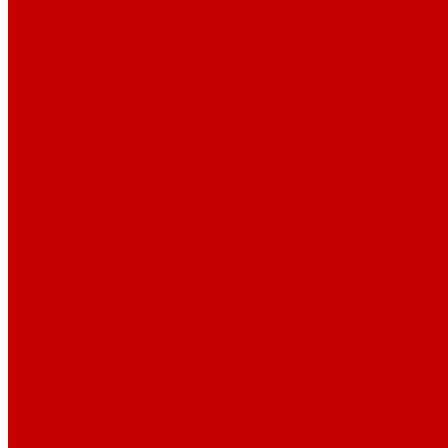
Поварская форма
Бренды
Компания
Отзывы
Политика конфиденциальности
Публичная оферта
Помощь
Покупки
Условия оплаты
Условия доставки
Помощь покупателю
Вопрос - ответ
Бренды
Возможности
Контакты
...
Каталог товаров
Столовая посуда (фарфор, стеклокерамика, меламин)
Блюда
Белые блюда
Блюда для пиццы
Овальные блюда
Прямоугольные блюда
Цветные блюда
Черные блюда