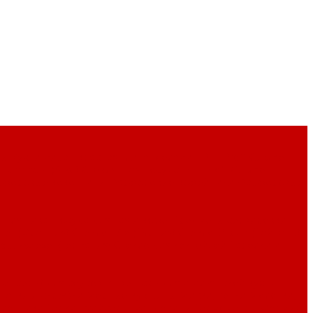
ны
Кухни мира - красная глина
Меламин P.L. Proff Cuisine
 Luminarc (ARC)
Стеклянная посуда P.L. Proff Cuisine
рфоровые кокотницы
Фарфоровые кофейники
Фарфоровые
 для пива
Посуда для чая и кофе
Предметы сервировки
ier (Франция)
Стекло LAV (Турция)
Стекло Ocean (Тайланд)
ott Zwiesel (Германия)
Стекло для коктейлей
Тарелки и
пенсеры) для соусов
Инвентарь для итальянской кухни
патки и скребки
Мерные кувшины
Миски, лотки
Молотки,
ллончики
Терки, слайсеры, мандолины
Термометры
Формы/