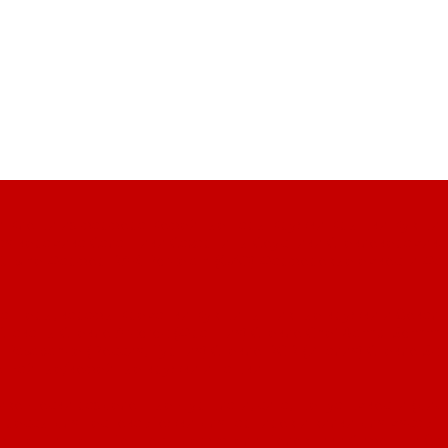
и
Клоши из фарфора
Кофейные пары
Кружки
Крышки
Кувши
ая керамика
Салатники
Сахарницы
Соусники
Стеклокерамика
Cuisine
Фарфор RAK Porcelain (ОАЭ)
Фарфоровые емкости
Фа
кантеры, карафы
Креманки
Кувшины
Пивные кружки и бокалы
Стаканы
Стекло Arcoroc (Франция)
Стекло Chef &amp; Sommel
 Pasabahce (Россия, Турция)
Стекло RCR (Италия)
Стекло Sch
о
Чайные/кофейные кружки и чашки
ливо
Доски разделочные
Дуршлаги, сита, шенуа
Емкости (дис
прессы для чеснока
Ложки для гарниров и вилки для мяса
Ло
рвные
Пинцеты
Подносы-держатели
Половники
Сифоны и ба