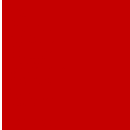
Блюдца
Белые блюдца
Цветные блюдца
Бульонные пары
Белые бульонные пары
Цветные бульонные пары
Бульонные чашки
Фарфоровые бульонные чашки
Горшочки
Горшочки для запекания
Горшочки с крышкой
Клоши из фарфора
Фарфоровые клоши для тарелки
Кофейные пары
Белые кофейные пары
Цветные кофейные пары
Кружки
Кружки для кофе
Кружки штабелируемые
Фарфоровые кружки
Крышки
Кувшины
Кухни мира - красная глина
Меламин P.L. Proff Cuisine