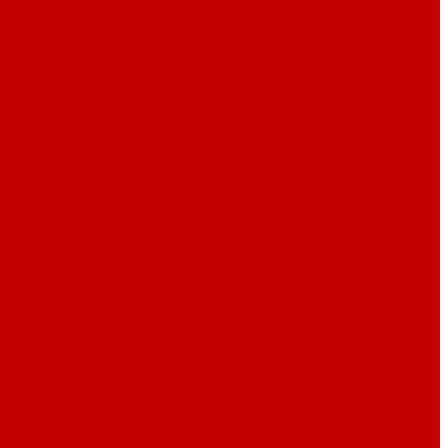
ры картонные
Контейнеры пластиковые, деревянные
коробочек
Оберточная-упаковочная пленка
Одноразовая
тки ажурные
Салфетки сервировочные
Фильтры и пакеты
и аксессуары Pirge
Профессиональные ножи и аксессуары
ругие предметы для сервировки
Жестяные банки для
й
Лотки для выкладки и подачи
Мармиты
Масленки
вки для блюд, гастроемкостей и сервировки
Подставки для
алюминия для подачи
Посуда из нержавейки с медным
дачи и запекания
Предметы для подачи из пластика
ия
Чайники
Этажерки, фруктовницы
Пакеты вакуумные
Пакеты фасовочные, мешки для мусора
жда и аксессуары
Этикет пистолеты и комплектующие