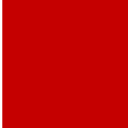
Серия Birch
Серия Black finish
Серия Blue mine
Серия Brush
Серия Classic White
Серия Damask Blue
Серия Dandelion
Серия Gonch Glay
Серия Greece
Серия Green Banana Leaf
Серия Maple
Серия Streamer Grey
Серия Аfrican wood 2
Серия меламина &quot;Паназия&quot;
Миски
Фарфоровые миски
Фарфоровые миски 160 мл
Фарфоровые миски 270 мл
Фарфоровые миски 300 мл
Молочники
Фарфоровые молочники
Наборы для специй
Перечницы
Фарфоровые перечницы
Псковская керамика