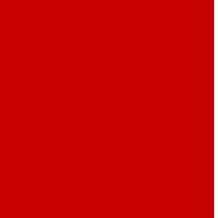
тная посуда P.L. Proff Cuisine (Китай)
Наплитная посуда
ка
Столовые приборы By Bone
Столовые приборы P.L. Proff
е линейки
Барные ложки
Барные сита
Барные щипцы и
L. Proff Cuisine
Барный инвентарь Pujadas
Барный
 мензурки
Емкости для соков
Информационные таблички
 для бара
Нарзанники, штопоры, открывашки
Папки меню,
ичный инвентарь
Силиконовые маты и поставки для темпера
продуктов и льда
Стаканы для посыпки/ декорирования
кусок
Формы для льда
Шейкеры
ого
Приспособления для работы с шоколадом и
вые рукавицы и перчатки
Силиконовые формы
Сита и
ели, скребки, набор для марципана
Этажерки и подставки
ые баки
Швабры, щетки, скребки
я охлаждения напитков
Кофеварки, кипятильники
Мармиты
сорные
Цветные фарфоровые гастроемкости
Чайники,