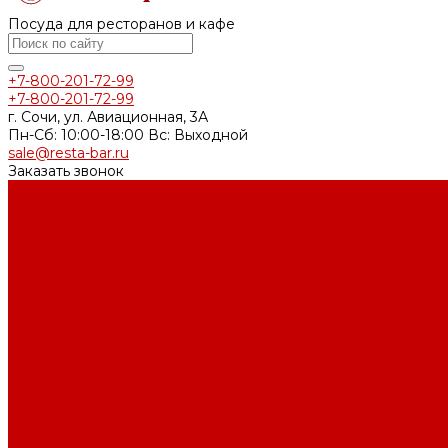
Посуда для ресторанов и кафе
+7-800-201-72-99
+7-800-201-72-99
г. Сочи, ул. Авиационная, 3А
Пн-Сб: 10:00-18:00 Вс: Выходной
sale@resta-bar.ru
Заказать звонок
Каталог товаров
Столовая посуда (фарфор, стеклокерамика, меламин)
Блюда
Блюдца
Бульонные пары
Бульонные чашки
Горшочк
Миски
Молочники
Наборы для специй
Перечницы
Псковск
Тарелки
Фарфор By Bone
Фарфор Noble
Фарфор P.L. Proff 
ложки
Чайники
Чайные пары
Чашки
Стекло
Бокалы и фужеры
Бутылки и диспенсеры
Вазы
Графины, де
Рюмки, шоты, стопки
Салатники, чаши, икорницы, соусники
Стекло OSZ (Россия)
Стекло P.L. Proff Cuisine (Китай)
Стекло
блюда
Хрустальное стекло Lucaris (Тайланд)
Цветное стекл
Кухонный инвентарь
Блендеры, миксеры
Венчики
Гастроемкости
Горелки и топ
Инвентарь для нарезки и декорирования
Картофелемялки, 
тяпки
Настольное оборудование
Открывашки, ножи консе