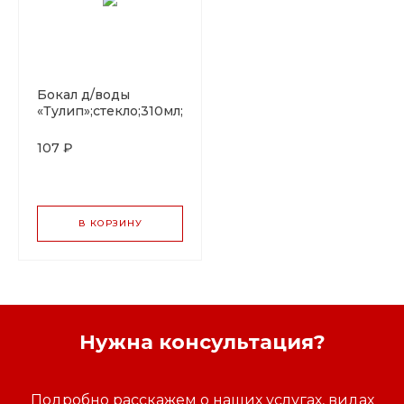
Бокал д/воды
«Тулип»;стекло;310мл;D=75/68,H=170мм;прозр.
107 ₽
В КОРЗИНУ
Нужна консультация?
Подробно расскажем о наших услугах, видах