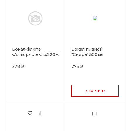
Бокал-флюте
Бокал пивной
«Аллюр»;стекло;220мл;D=70,H=248мм;прозр.
"Сидра" 500мл
стекло ARC
278 ₽
275 ₽
В КОРЗИНУ