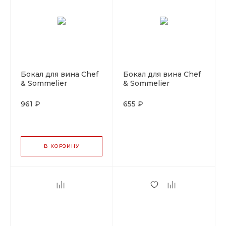
Бокал для вина Chef
Бокал для вина Chef
& Sommelier
& Sommelier
"Макарон
"Макарон
Фэсинейшн" 600 мл,
Фэсинейшн" 400 мл,
961 ₽
655 ₽
ARC, стекло
ARC, стекло
В КОРЗИНУ