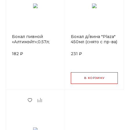
Бокал пивной
Бокал д/вина "Plaza"
«Алтимэйт»;0.57л;
450мл (снято с пр-ва)
D=90, H=159мм; ARC
182 ₽
231 ₽
В КОРЗИНУ