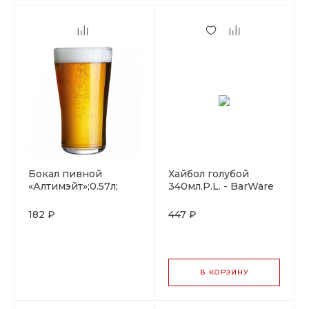
Бокал пивной
Хайбол голубой
«Алтимэйт»;0.57л;
340мл.P.L. - BarWare
D=90,
H=159мм;зак.стекло
182 ₽
447 ₽
ARC
В КОРЗИНУ