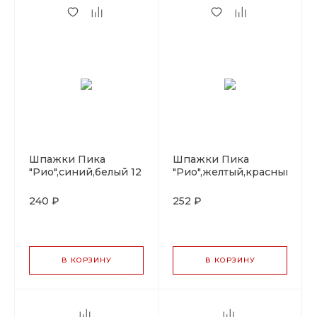
Шпажки Пика
Шпажки Пика
"Рио",синий,белый 12
"Рио",желтый,красный
см, бамбук, 100 шт
12 см, бамбук, 100 шт
240 ₽
252 ₽
В КОРЗИНУ
В КОРЗИНУ