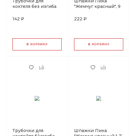
Трубочки для
Шпажки Пика
коктеля без изгиба
"Жемчуг красный", 9
зеленые, 24 см, d 6
см, бамбук, 100 шт
мм, 250 шт
142 ₽
222 ₽
В КОРЗИНУ
В КОРЗИНУ
Трубочки для
Шпажки Пика