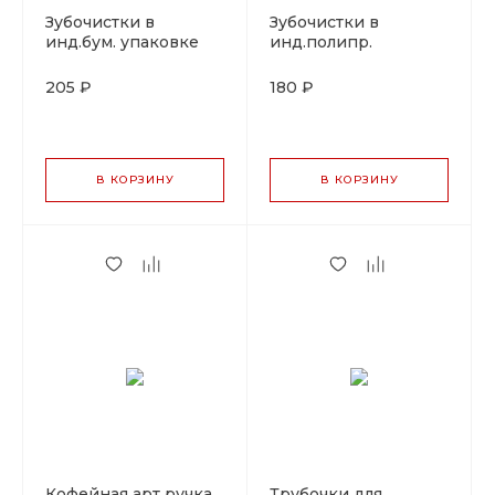
Зубочистки в
Зубочистки в
инд.бум. упаковке
инд.полипр.
1000 шт, бамбук
упаковке 1000 шт,
бамбук
205 ₽
180 ₽
В КОРЗИНУ
В КОРЗИНУ
Кофейная арт ручка
Трубочки для