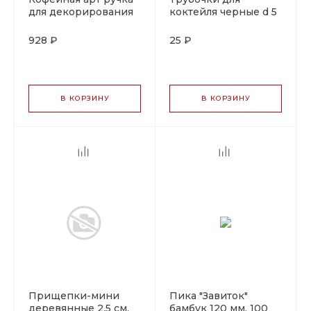
для декорирования
коктейля черные d 5
молока, сливок, P.L.
мм, l 125 мм, 100 шт
Proff Coffee
928 ₽
25 ₽
В КОРЗИНУ
В КОРЗИНУ
Прищепки-мини
Пика "Завиток"
деревянные 2,5 см,
бамбук 120 мм, 100