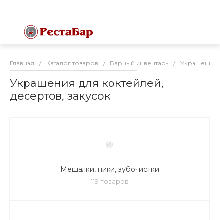
Главная
/
Каталог товаров
/
Барный инвентарь
/
Украшения д
Украшения для коктейлей,
десертов, закусок
Мешалки, пики, зубочистки
119 товаров