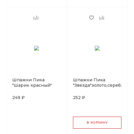
Шпажки Пика
Шпажки Пика
"Шарик красный"
"Звезда"золото,серебро
бамбук 12см, 100 шт
7см, 100 шт, бамбук
249 ₽
252 ₽
В КОРЗИНУ