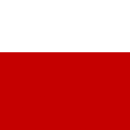
и
Клоши из фарфора
Кофейные пары
Кружки
Крышки
Кувши
ая керамика
Салатники
Сахарницы
Соусники
Стеклокерамика
Cuisine
Фарфор RAK Porcelain (ОАЭ)
Фарфоровые емкости
Фа
кантеры, карафы
Креманки
Кувшины
Пивные кружки и бокалы
Стаканы
Стекло Arcoroc (Франция)
Стекло Chef &amp; Sommel
 Pasabahce (Россия, Турция)
Стекло RCR (Италия)
Стекло Sch
о
Чайные/кофейные кружки и чашки
ливо
Доски разделочные
Дуршлаги, сита, шенуа
Емкости (дис
прессы для чеснока
Ложки для гарниров и вилки для мяса
Ло
рвные
Пинцеты
Подносы-держатели
Половники
Сифоны и ба