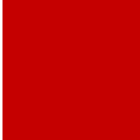
Поварская форма
Бренды
Компания
Отзывы
Политика конфиденциальности
Публичная оферта
Помощь
Покупки
Условия оплаты
Условия доставки
Помощь покупателю
Вопрос - ответ
Бренды
Возможности
Контакты
...
Каталог товаров
Столовая посуда (фарфор, стеклокерамика, меламин)
Блюда
Белые блюда
Блюда для пиццы
Овальные блюда
Прямоугольные блюда
Цветные блюда
Черные блюда