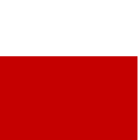
ны
Кухни мира - красная глина
Меламин P.L. Proff Cuisine
 Luminarc (ARC)
Стеклянная посуда P.L. Proff Cuisine
рфоровые кокотницы
Фарфоровые кофейники
Фарфоровые
 для пива
Посуда для чая и кофе
Предметы сервировки
ier (Франция)
Стекло LAV (Турция)
Стекло Ocean (Тайланд)
ott Zwiesel (Германия)
Стекло для коктейлей
Тарелки и
пенсеры) для соусов
Инвентарь для итальянской кухни
патки и скребки
Мерные кувшины
Миски, лотки
Молотки,
ллончики
Терки, слайсеры, мандолины
Термометры
Формы/