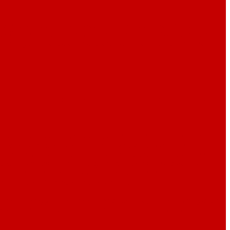
ры картонные
Контейнеры пластиковые, деревянные
коробочек
Оберточная-упаковочная пленка
Одноразовая
тки ажурные
Салфетки сервировочные
Фильтры и пакеты
и аксессуары Pirge
Профессиональные ножи и аксессуары
ругие предметы для сервировки
Жестяные банки для
й
Лотки для выкладки и подачи
Мармиты
Масленки
вки для блюд, гастроемкостей и сервировки
Подставки для
алюминия для подачи
Посуда из нержавейки с медным
дачи и запекания
Предметы для подачи из пластика
ия
Чайники
Этажерки, фруктовницы
Пакеты вакуумные
Пакеты фасовочные, мешки для мусора
жда и аксессуары
Этикет пистолеты и комплектующие