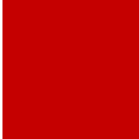
Серия Birch
Серия Black finish
Серия Blue mine
Серия Brush
Серия Classic White
Серия Damask Blue
Серия Dandelion
Серия Gonch Glay
Серия Greece
Серия Green Banana Leaf
Серия Maple
Серия Streamer Grey
Серия Аfrican wood 2
Серия меламина &quot;Паназия&quot;
Миски
Фарфоровые миски
Фарфоровые миски 160 мл
Фарфоровые миски 270 мл
Фарфоровые миски 300 мл
Молочники
Фарфоровые молочники
Наборы для специй
Перечницы
Фарфоровые перечницы
Псковская керамика