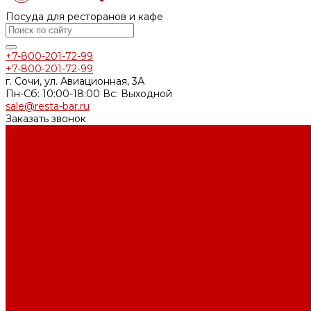
Посуда для ресторанов и кафе
+7-800-201-72-99
+7-800-201-72-99
г. Сочи, ул. Авиационная, 3А
Пн-Сб: 10:00-18:00 Вс: Выходной
sale@resta-bar.ru
Заказать звонок
Каталог товаров
Столовая посуда (фарфор, стеклокерамика, меламин)
Блюда
Блюдца
Бульонные пары
Бульонные чашки
Горшочк
Миски
Молочники
Наборы для специй
Перечницы
Псковск
Тарелки
Фарфор By Bone
Фарфор Noble
Фарфор P.L. Proff 
ложки
Чайники
Чайные пары
Чашки
Стекло
Бокалы и фужеры
Бутылки и диспенсеры
Вазы
Графины, де
Рюмки, шоты, стопки
Салатники, чаши, икорницы, соусники
Стекло OSZ (Россия)
Стекло P.L. Proff Cuisine (Китай)
Стекло
блюда
Хрустальное стекло Lucaris (Тайланд)
Цветное стекл
Кухонный инвентарь
Блендеры, миксеры
Венчики
Гастроемкости
Горелки и топ
Инвентарь для нарезки и декорирования
Картофелемялки, 
тяпки
Настольное оборудование
Открывашки, ножи консе