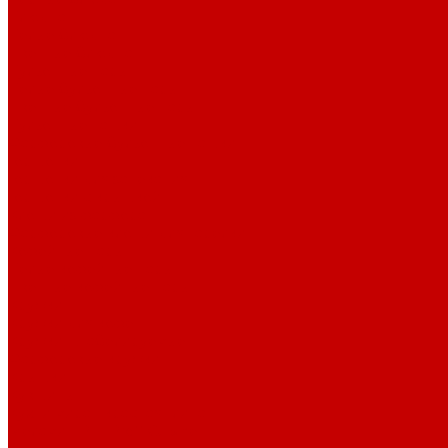
Блюдца
Белые блюдца
Цветные блюдца
Бульонные пары
Белые бульонные пары
Цветные бульонные пары
Бульонные чашки
Фарфоровые бульонные чашки
Горшочки
Горшочки для запекания
Горшочки с крышкой
Клоши из фарфора
Фарфоровые клоши для тарелки
Кофейные пары
Белые кофейные пары
Цветные кофейные пары
Кружки
Кружки для кофе
Кружки штабелируемые
Фарфоровые кружки
Крышки
Кувшины
Кухни мира - красная глина
Меламин P.L. Proff Cuisine