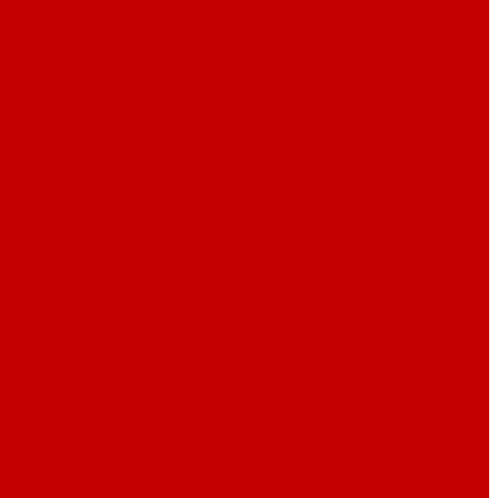
тная посуда P.L. Proff Cuisine (Китай)
Наплитная посуда
ка
Столовые приборы By Bone
Столовые приборы P.L. Proff
е линейки
Барные ложки
Барные сита
Барные щипцы и
L. Proff Cuisine
Барный инвентарь Pujadas
Барный
 мензурки
Емкости для соков
Информационные таблички
 для бара
Нарзанники, штопоры, открывашки
Папки меню,
ичный инвентарь
Силиконовые маты и поставки для темпера
продуктов и льда
Стаканы для посыпки/ декорирования
кусок
Формы для льда
Шейкеры
ого
Приспособления для работы с шоколадом и
вые рукавицы и перчатки
Силиконовые формы
Сита и
ели, скребки, набор для марципана
Этажерки и подставки
ые баки
Швабры, щетки, скребки
я охлаждения напитков
Кофеварки, кипятильники
Мармиты
сорные
Цветные фарфоровые гастроемкости
Чайники,