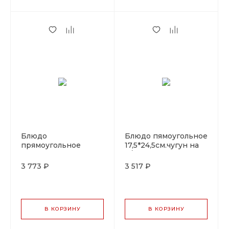
Блюдо
Блюдо пямоугольное
прямоугольное
17,5*24,5см.чугун на
15,5*23,5см. чугун на
д/подставке LAVA
д/подставке LAVA
3 773 ₽
3 517 ₽
В КОРЗИНУ
В КОРЗИНУ