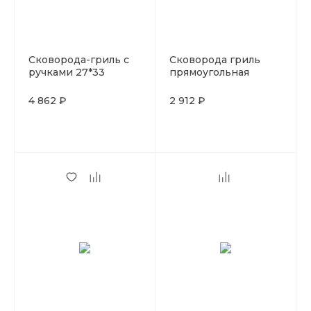
Сковорода-гриль с
Сковорода гриль
ручками 27*33
прямоугольная
см.чугун LAVA
21*30см.складная
ручка силикон
4 862 ₽
2 912 ₽
красная LAVA