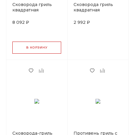
Сковорода гриль
Сковорода гриль
квадратная
квадратная
28*28см.с ручкой
20*20см.с ручкой
эмаль синяя чугун
чугун LAVA
8 092 ₽
2 992 ₽
LAVA
В КОРЗИНУ
Сковорода-гриль
Противень гриль с