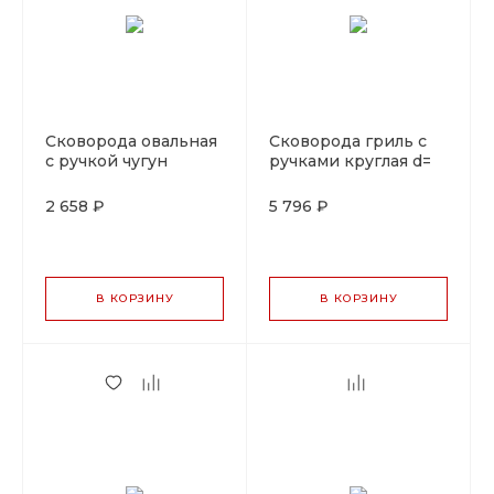
Сковорода овальная
Сковорода гриль с
с ручкой чугун
ручками круглая d=
17*23см. LAVA
34см. чугун LAVA
2 658 ₽
5 796 ₽
В КОРЗИНУ
В КОРЗИНУ