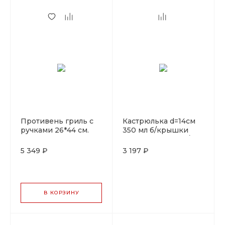
Противень гриль с
Кастрюлька d=14см
ручками 26*44 см.
350 мл б/крышки
чугун LAVA
чугун синий на д/
подставке LAVA
5 349 ₽
3 197 ₽
В КОРЗИНУ