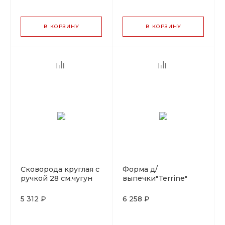
В КОРЗИНУ
В КОРЗИНУ
Сковорода круглая с
Форма д/
ручкой 28 см.чугун
выпечки"Terrine"
LAVA
красная
8,5*26,5см.,1,0 л.чугун
5 312 ₽
6 258 ₽
LAVA