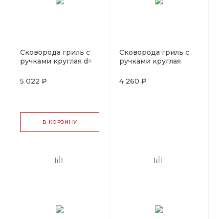
Сковорода гриль с
Сковорода гриль c
ручками круглая d=
ручками круглая
28см. чугун LAVA
d=26,5см.чугун LAVA
5 022 ₽
4 260 ₽
В КОРЗИНУ