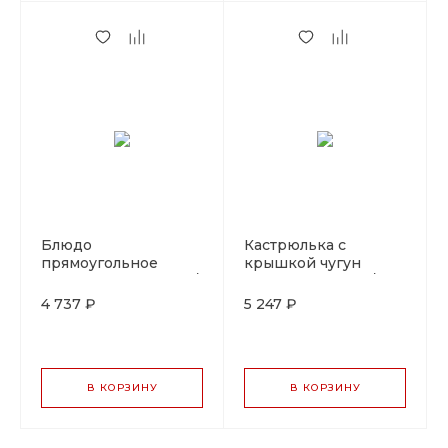
Блюдо
Кастрюлька с
прямоугольное
крышкой чугун
15,5*36см. чугун на д/
d=11см,H=5,5 на д/
подставке с ручкой
подставке LAVA
4 737 ₽
5 247 ₽
LAVA
В КОРЗИНУ
В КОРЗИНУ