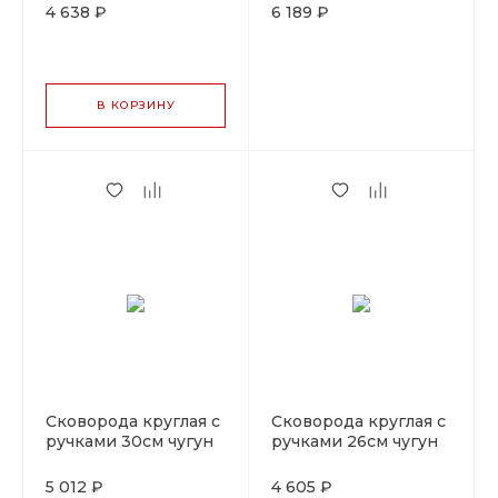
23*40см.чугун LAVA
4 638 ₽
6 189 ₽
В КОРЗИНУ
Сковорода круглая с
Сковорода круглая с
ручками 30см чугун
ручками 26см чугун
LAVA
LAVA
5 012 ₽
4 605 ₽