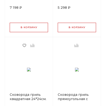
эмаль красная LAVA
прямоугольное
22*32см.чугун LAVA
7 198 ₽
5 298 ₽
В КОРЗИНУ
В КОРЗИНУ
Сковорода гриль
Сковорода гриль
квадратная 24*24см.
прямоугольная с
чугун LAVA
ручками