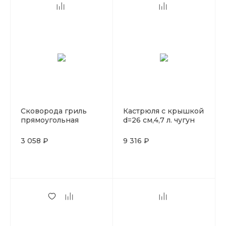
Сковорода гриль
Кастрюля с крышкой
прямоугольная
d=26 см,4,7 л. чугун
21*36см.складная
LAVA
ручка силикон
3 058 ₽
9 316 ₽
красная LAVA