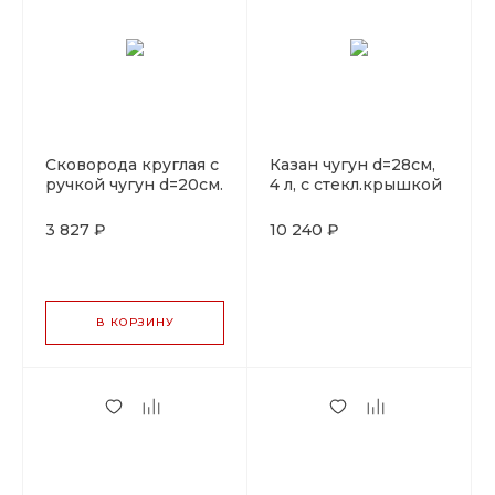
Сковорода круглая с
Казан чугун d=28см,
ручкой чугун d=20см.
4 л, с стекл.крышкой
LAVA
LAVA
3 827 ₽
10 240 ₽
В КОРЗИНУ