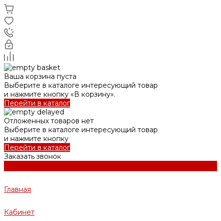
Ваша корзина пуста
Выберите в каталоге интересующий товар
и нажмите кнопку «В корзину».
Перейти в каталог
Отложенных товаров нет
Выберите в каталоге интересующий товар
и нажмите кнопку
Перейти в каталог
Заказать звонок
Главная
Кабинет