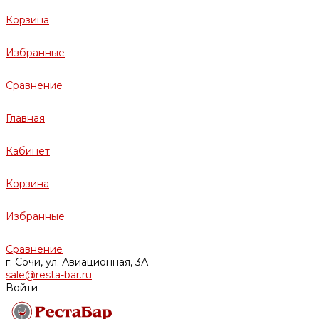
Корзина
Избранные
Сравнение
Главная
Кабинет
Корзина
Избранные
Сравнение
г. Сочи, ул. Авиационная, 3А
sale@resta-bar.ru
Войти