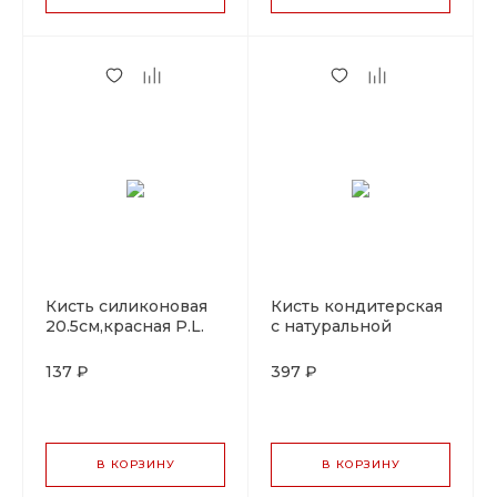
Кисть силиконовая
Кисть кондитерская
20.5см,красная P.L.
с натуральной
Proff Cuisine
щетиной с
деревянной ручкой,
137 ₽
397 ₽
ширина 3.75 см, P.L.
Proff Cuisine
В КОРЗИНУ
В КОРЗИНУ