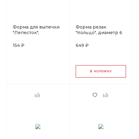
Форма для выпечки
Форма резак
"Лепесток",
"Кольцо", диаметр 6
металлическая с
см, металл, Pujadas,
тефлоновым
Испания
154 ₽
649 ₽
покрытием, 8*3,3 см,
h 1,2 см, Pujadas
В КОРЗИНУ