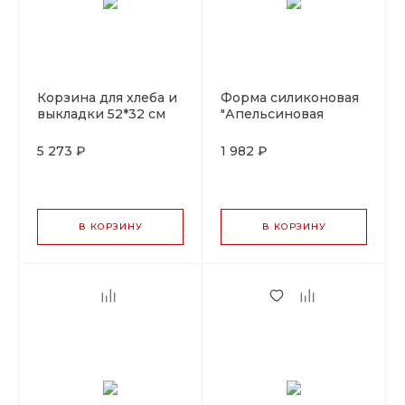
Корзина для хлеба и
Форма силиконовая
выкладки 52*32 см
"Апельсиновая
h9,5 см с откидной
долька" Silikomart,
Roll-top крышкой
Италия
5 273 ₽
1 982 ₽
ротанг, P.L. Proff
Cuisine
В КОРЗИНУ
В КОРЗИНУ