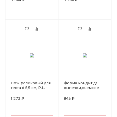
3 344 ₽
3 554 ₽
Proff Cuisine
Нож роликовый для
Форма кондит.д/
теста d 5,5 см, P.L. -
выпечки,съемное
Proff Chef Line
дно d=30см. P.L. Proff
Cuisine
1 273 ₽
843 ₽