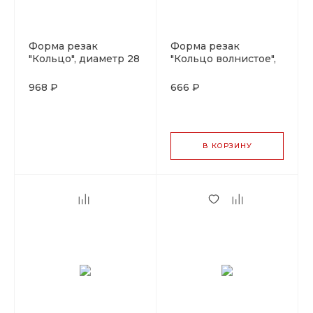
Форма резак
Форма резак
"Кольцо", диаметр 28
"Кольцо волнистое",
см, высота 6 см,
диаметр 4 см, металл,
нержавейка, Pujadas,
Pujadas
968 ₽
666 ₽
Испания
В КОРЗИНУ