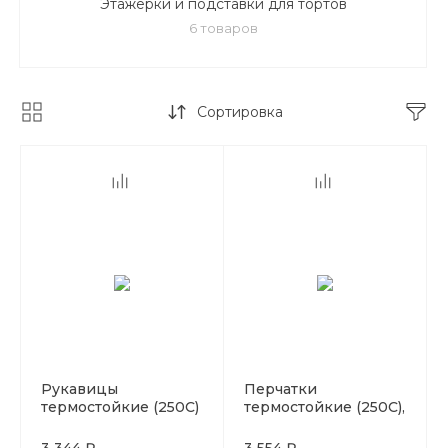
Этажерки и подставки для тортов
6 товаров
Сортировка
Рукавицы
Перчатки
термостойкие (250С)
термостойкие (250С),
с 1-м выделен.
460 mm, P.L. Proff
пальцем, кожа, P.L.
Cuisine