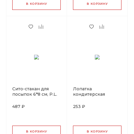
В КОРЗИНУ
В КОРЗИНУ
Сито-стакан для
Лопатка
посыпок 6*8 см, P.L.
кондитерская
Proff Coffee
силиконовая 27.5
см,красная P.L. Proff
487 ₽
253 ₽
Cuisine
В КОРЗИНУ
В КОРЗИНУ