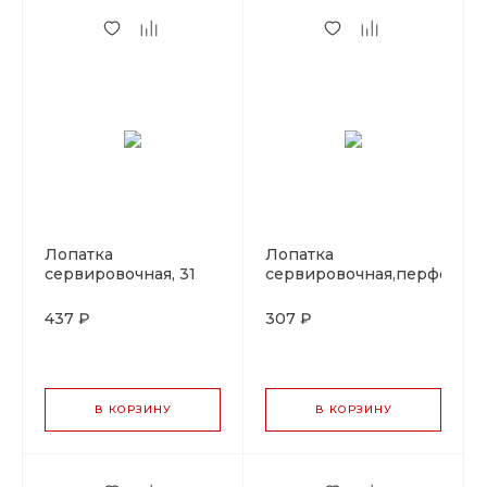
Лопатка
Лопатка
сервировочная, 31
сервировочная,перфорир
см,PVD,золотой цвет
28см,PVD,золотой цвет PL 
PL Proff Cuisine
Cuisine
437 ₽
307 ₽
В КОРЗИНУ
В КОРЗИНУ