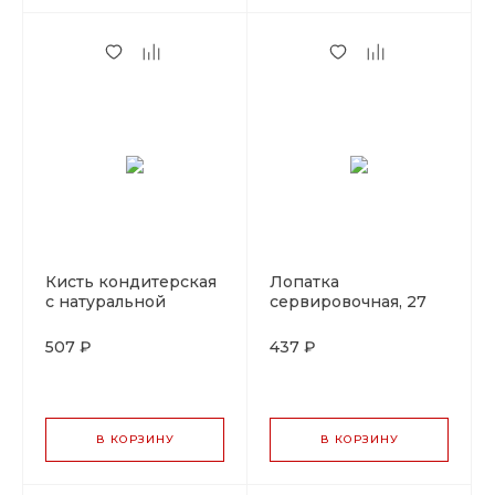
Кисть кондитерская
Лопатка
с натуральной
сервировочная, 27
щетиной с
см,PVD,золотой цвет
деревянной ручкой,
PL Proff Cuisine
507 ₽
437 ₽
ширина 5 см, P.L.
Proff Cuisine
В КОРЗИНУ
В КОРЗИНУ