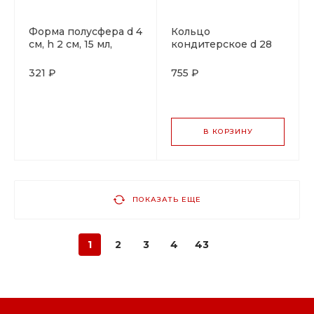
Форма полусфера d 4
Кольцо
см, h 2 см, 15 мл,
кондитерское d 28
Pujadas, Испания
см, h 2 см,
нержавейка, Pujadas,
321 ₽
755 ₽
Испания
В КОРЗИНУ
ПОКАЗАТЬ ЕЩЕ
1
2
3
4
43