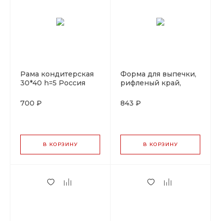
Рама кондитерская
Форма для выпечки,
30*40 h=5 Россия
рифленый край,
съемное дно,
d=28см, h=3 см, P.L.
700 ₽
843 ₽
Proff Cuisine
В КОРЗИНУ
В КОРЗИНУ