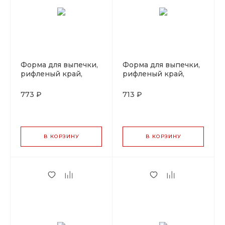
Форма для выпечки,
Форма для выпечки,
рифленый край,
рифленый край,
съемное дно, d=26
съемное дно, d=24
см, h=3 см, P.L. Proff
см, h=2 см, P.L. Proff
773 ₽
713 ₽
Cuisine
Cuisine
В КОРЗИНУ
В КОРЗИНУ