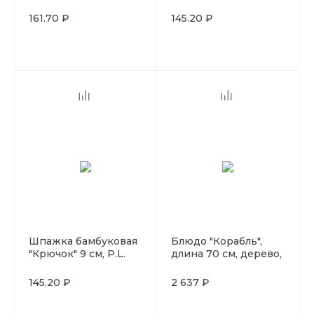
Proff Cuisine (100 шт
Proff Cuisine (100 шт
в упаковке)
в упаковке)
161.70 ₽
145.20 ₽
Шпажка бамбуковая
Блюдо "Корабль",
"Крючок" 9 см, P.L.
длина 70 см, дерево,
Proff Cuisine (100 шт
P.L. Proff Cuisine
в упаковке)
145.20 ₽
2 637 ₽