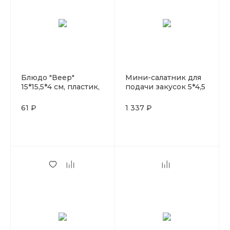
Блюдо "Веер"
Мини-салатник для
15*15,5*4 см, пластик,
подачи закусок 5*4,5
P.L. Proff Cuisine
см, бамбук,
многоразовый, 20
61 ₽
1 337 ₽
шт, Garcia de Pou