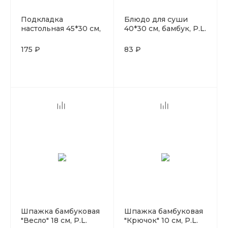
Подкладка
Блюдо для суши
настольная 45*30 см,
40*30 см, бамбук, P.L.
бамбук, P.L. Proff
Proff Cuisine
Cuisine
175 ₽
83 ₽
Шпажка бамбуковая
Шпажка бамбуковая
"Весло" 18 см, P.L.
"Крючок" 10 см, P.L.