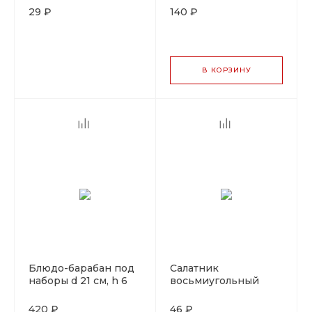
29 ₽
140 ₽
В КОРЗИНУ
Блюдо-барабан под
Салатник
наборы d 21 см, h 6
восьмиугольный
см
"Элегантный Бамбук"
11*5 см, пластик
420 ₽
46 ₽