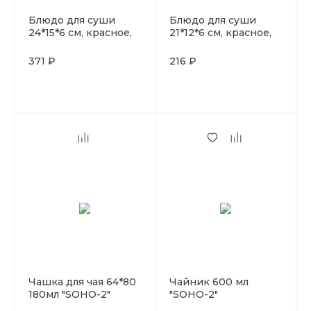
Блюдо для суши
Блюдо для суши
24*15*6 см, красное,
21*12*6 см, красное,
P.L. Proff Cuisine
P.L. Proff Cuisine
371 ₽
216 ₽
Чашка для чая 64*80
Чайник 600 мл
180мл "SOHO-2"
"SOHO-2"