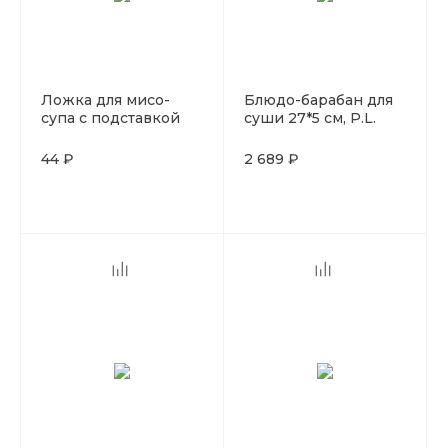
Ложка для мисо-
Блюдо-барабан для
супа с подставкой
суши 27*5 см, P.L.
Soho 16,8*5,8 см, P.L.
Proff Cuisine
Proff Cuisine
44 ₽
2 689 ₽