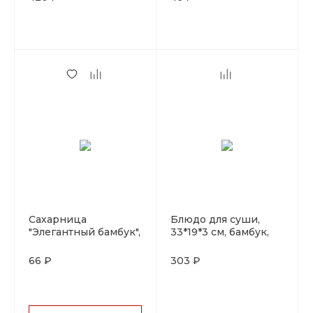
Сахарница
Блюдо для суши,
"Элегантный бамбук",
33*19*3 см, бамбук,
фарфор, P.L. Proff
P.L. Proff Cuisine
Cuisine
66 ₽
303 ₽