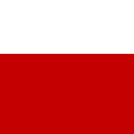
и
Клоши из фарфора
Кофейные пары
Кружки
Крышки
Кувши
ая керамика
Салатники
Сахарницы
Соусники
Стеклокерамика
Cuisine
Фарфор RAK Porcelain (ОАЭ)
Фарфоровые емкости
Фа
кантеры, карафы
Креманки
Кувшины
Пивные кружки и бокалы
Стаканы
Стекло Arcoroc (Франция)
Стекло Chef &amp; Sommel
 Pasabahce (Россия, Турция)
Стекло RCR (Италия)
Стекло Sch
о
Чайные/кофейные кружки и чашки
ливо
Доски разделочные
Дуршлаги, сита, шенуа
Емкости (дис
прессы для чеснока
Ложки для гарниров и вилки для мяса
Ло
рвные
Пинцеты
Подносы-держатели
Половники
Сифоны и ба