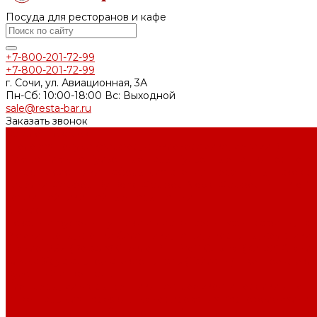
Посуда для ресторанов и кафе
+7-800-201-72-99
+7-800-201-72-99
г. Сочи, ул. Авиационная, 3А
Пн-Сб: 10:00-18:00 Вс: Выходной
sale@resta-bar.ru
Заказать звонок
Каталог товаров
Столовая посуда (фарфор, стеклокерамика, меламин)
Блюда
Блюдца
Бульонные пары
Бульонные чашки
Горшочк
Миски
Молочники
Наборы для специй
Перечницы
Псковск
Тарелки
Фарфор By Bone
Фарфор Noble
Фарфор P.L. Proff 
ложки
Чайники
Чайные пары
Чашки
Стекло
Бокалы и фужеры
Бутылки и диспенсеры
Вазы
Графины, де
Рюмки, шоты, стопки
Салатники, чаши, икорницы, соусники
Стекло OSZ (Россия)
Стекло P.L. Proff Cuisine (Китай)
Стекло
блюда
Хрустальное стекло Lucaris (Тайланд)
Цветное стекл
Кухонный инвентарь
Блендеры, миксеры
Венчики
Гастроемкости
Горелки и топ
Инвентарь для нарезки и декорирования
Картофелемялки, 
тяпки
Настольное оборудование
Открывашки, ножи консе