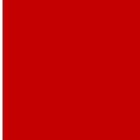
Серия Birch
Серия Black finish
Серия Blue mine
Серия Brush
Серия Classic White
Серия Damask Blue
Серия Dandelion
Серия Gonch Glay
Серия Greece
Серия Green Banana Leaf
Серия Maple
Серия Streamer Grey
Серия Аfrican wood 2
Серия меламина &quot;Паназия&quot;
Миски
Фарфоровые миски
Фарфоровые миски 160 мл
Фарфоровые миски 270 мл
Фарфоровые миски 300 мл
Молочники
Фарфоровые молочники
Наборы для специй
Перечницы
Фарфоровые перечницы
Псковская керамика