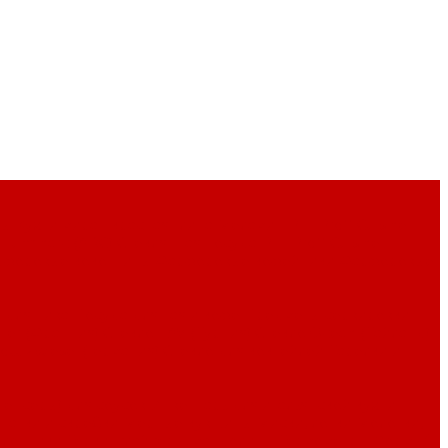
ны
Кухни мира - красная глина
Меламин P.L. Proff Cuisine
 Luminarc (ARC)
Стеклянная посуда P.L. Proff Cuisine
рфоровые кокотницы
Фарфоровые кофейники
Фарфоровые
 для пива
Посуда для чая и кофе
Предметы сервировки
ier (Франция)
Стекло LAV (Турция)
Стекло Ocean (Тайланд)
ott Zwiesel (Германия)
Стекло для коктейлей
Тарелки и
пенсеры) для соусов
Инвентарь для итальянской кухни
патки и скребки
Мерные кувшины
Миски, лотки
Молотки,
ллончики
Терки, слайсеры, мандолины
Термометры
Формы/