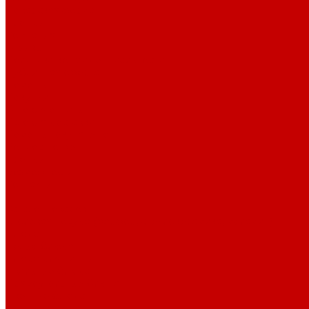
Поварская форма
Бренды
Компания
Отзывы
Политика конфиденциальности
Публичная оферта
Помощь
Покупки
Условия оплаты
Условия доставки
Помощь покупателю
Вопрос - ответ
Бренды
Возможности
Контакты
...
Каталог товаров
Столовая посуда (фарфор, стеклокерамика, меламин)
Блюда
Белые блюда
Блюда для пиццы
Овальные блюда
Прямоугольные блюда
Цветные блюда
Черные блюда