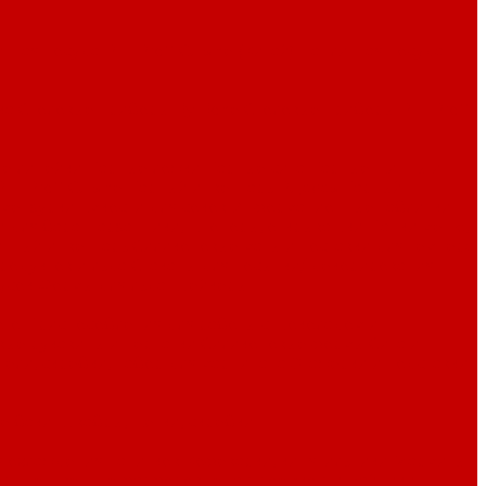
тная посуда P.L. Proff Cuisine (Китай)
Наплитная посуда
ка
Столовые приборы By Bone
Столовые приборы P.L. Proff
е линейки
Барные ложки
Барные сита
Барные щипцы и
L. Proff Cuisine
Барный инвентарь Pujadas
Барный
 мензурки
Емкости для соков
Информационные таблички
 для бара
Нарзанники, штопоры, открывашки
Папки меню,
ичный инвентарь
Силиконовые маты и поставки для темпера
продуктов и льда
Стаканы для посыпки/ декорирования
кусок
Формы для льда
Шейкеры
ого
Приспособления для работы с шоколадом и
вые рукавицы и перчатки
Силиконовые формы
Сита и
ели, скребки, набор для марципана
Этажерки и подставки
ые баки
Швабры, щетки, скребки
я охлаждения напитков
Кофеварки, кипятильники
Мармиты
сорные
Цветные фарфоровые гастроемкости
Чайники,