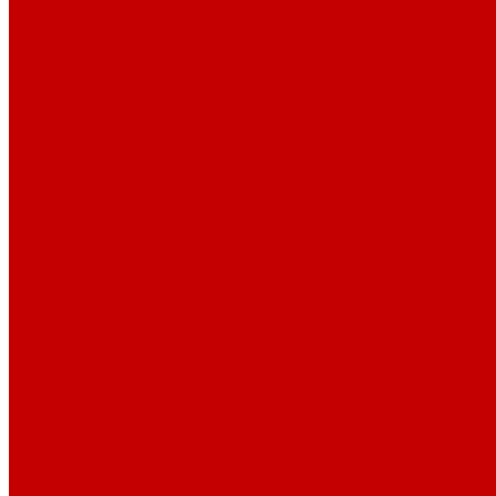
Блюдца
Белые блюдца
Цветные блюдца
Бульонные пары
Белые бульонные пары
Цветные бульонные пары
Бульонные чашки
Фарфоровые бульонные чашки
Горшочки
Горшочки для запекания
Горшочки с крышкой
Клоши из фарфора
Фарфоровые клоши для тарелки
Кофейные пары
Белые кофейные пары
Цветные кофейные пары
Кружки
Кружки для кофе
Кружки штабелируемые
Фарфоровые кружки
Крышки
Кувшины
Кухни мира - красная глина
Меламин P.L. Proff Cuisine