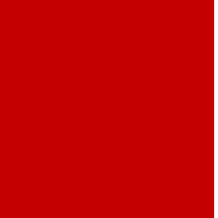
ры картонные
Контейнеры пластиковые, деревянные
коробочек
Оберточная-упаковочная пленка
Одноразовая
тки ажурные
Салфетки сервировочные
Фильтры и пакеты
и аксессуары Pirge
Профессиональные ножи и аксессуары
ругие предметы для сервировки
Жестяные банки для
й
Лотки для выкладки и подачи
Мармиты
Масленки
вки для блюд, гастроемкостей и сервировки
Подставки для
алюминия для подачи
Посуда из нержавейки с медным
дачи и запекания
Предметы для подачи из пластика
ия
Чайники
Этажерки, фруктовницы
Пакеты вакуумные
Пакеты фасовочные, мешки для мусора
жда и аксессуары
Этикет пистолеты и комплектующие