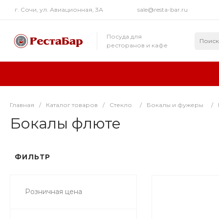
г. Сочи, ул. Авиационная, 3А
sale@resta-bar.ru
Посуда для
ресторанов и кафе
Главная
/
Каталог товаров
/
Стекло
/
Бокалы и фужеры
/
Бокалы флюте
ФИЛЬТР
Розничная цена