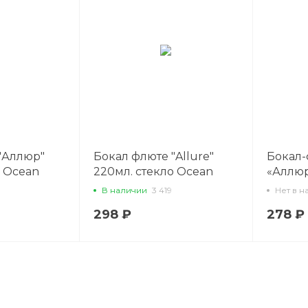
"Аллюр"
Бокал флюте "Allure"
Бокал
о Ocean
220мл. стекло Ocean
«Аллюр
В наличии
3 419
Нет в н
298 ₽
278 ₽