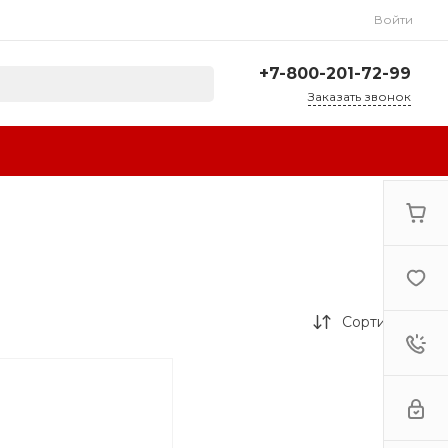
Войти
+7-800-201-72-99
Заказать звонок
+7-800-201-72-99
г. Сочи, ул.
Авиационная, 3А
Пн-Сб: 10:00-18:00 Вс:
Выходной
sale@resta-bar.ru
Сортировка