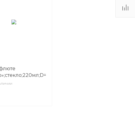
-флюте
»;стекло;220мл;D=70,H=248мм;прозр.
аличии