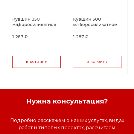
Кувшин 350
Кувшин 300
мл,боросиликатное
мл,боросиликатное
стекло, P.L. Proff
стекло, P.L. Proff
Coffee
Coffee
1 287 ₽
1 287 ₽
В КОРЗИНУ
В КОРЗИНУ
Нужна консультация?
Подробно расскажем о наших услугах, видах
работ и типовых проектах, рассчитаем