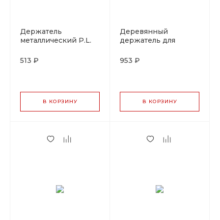
Держатель
Деревянный
металлический P.L.
держатель для
Proff Coffee
капельного кофе P.L.
Proff Coffee
513 ₽
953 ₽
В КОРЗИНУ
В КОРЗИНУ