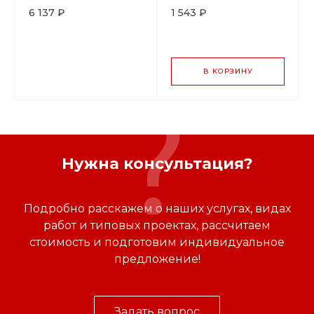
16 см, h 70 см, P.L. -
P.L. Proff Cuisine
6 137 ₽
1 543 ₽
BarWare
В КОРЗИНУ
Нужна консультация?
Подробно расскажем о наших услугах, видах
работ и типовых проектах, рассчитаем
стоимость и подготовим индивидуальное
предложение!
Задать вопрос