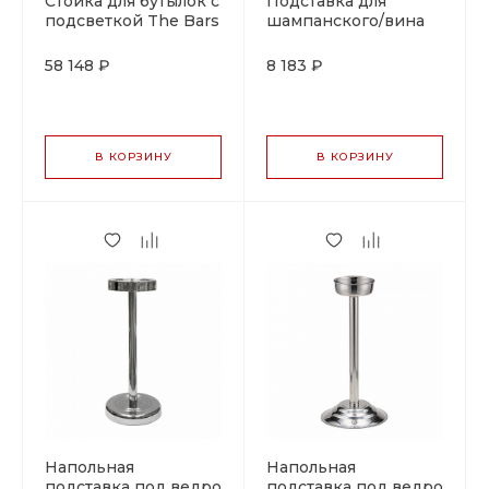
Стойка для бутылок с
Подставка для
подсветкой The Bars
шампанского/вина
"Мартини" 70 см, P.L.
- BarWare
58 148 ₽
8 183 ₽
В КОРЗИНУ
В КОРЗИНУ
Напольная
Напольная
подставка под ведро
подставка под ведро