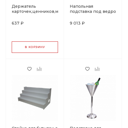
Держатель
Напольная
карточек,ценников,метал.,10
подставка под ведро
см P.L.
для шампанского, h
65 см,d 17,5 см
637 ₽
9 013 ₽
В КОРЗИНУ