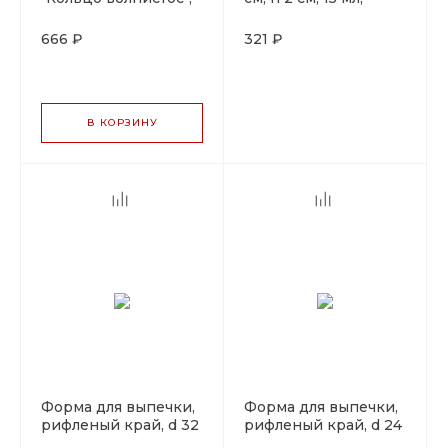
диаметр 4 см, металл,
Pujadas, Испания
Pujadas
666 ₽
321 ₽
В КОРЗИНУ
Форма для выпечки,
Форма для выпечки,
рифленый край, d 32
рифленый край, d 24
см, h 2,5 см, металл с
см, h 2,5 см, металл с