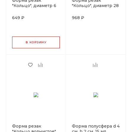
Форма резак
Форма резак
"Кольцо", диаметр 6
"Кольцо", диаметр 28
см, металл, Pujadas,
см, высота 6 см,
Испания
нержавейка, Pujadas,
649 ₽
968 ₽
Испания
В КОРЗИНУ
Форма резак
Форма полусфера d 4
"Кольцо волнистое",
см, h 2 см, 15 мл,