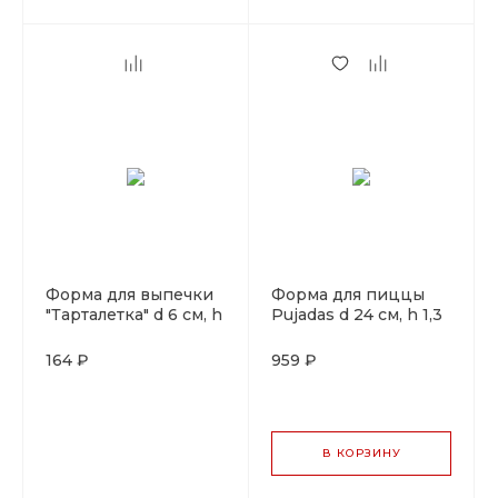
Форма для выпечки
Форма для пиццы
"Тарталетка" d 6 см, h
Pujadas d 24 см, h 1,3
1,2 см, металл с
см, металл, Испания
тефлоновым
164 ₽
959 ₽
покрытием, Pujadas
В КОРЗИНУ