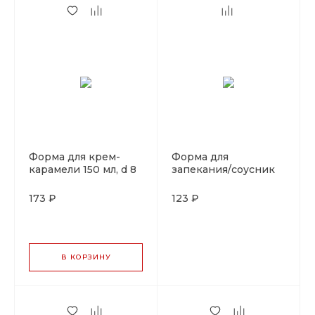
Форма для крем-
Форма для
карамели 150 мл, d 8
запекания/соусник
см, h 5 см, алюминий,
100 мл, d 6,5 см, h 4
P.L. Proff Cuisine
см, алюминий, P.L.
173 ₽
123 ₽
Proff Cuisine
В КОРЗИНУ