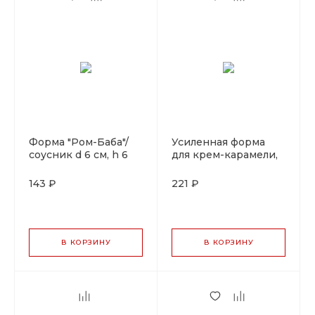
Форма "Ром-Баба"/
Усиленная форма
соусник d 6 см, h 6
для крем-карамели,
см, 125 мл,алюминий,
алюминй, 150 мл, d 6
P.L. Proff Cuisine
см, h 5,5 см, 0,1 л,
143 ₽
221 ₽
Pujadas, Испания
В КОРЗИНУ
В КОРЗИНУ