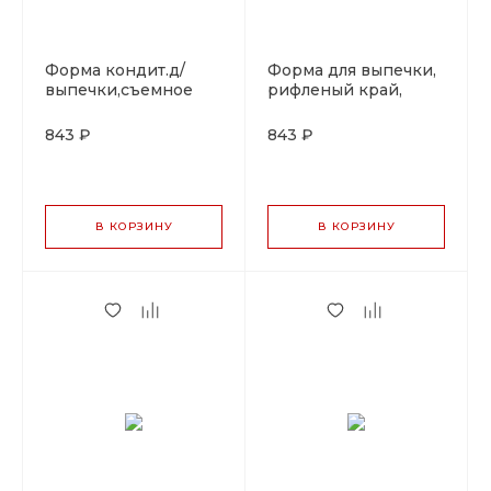
Форма кондит.д/
Форма для выпечки,
выпечки,съемное
рифленый край,
дно d=30см. P.L. Proff
съемное дно,
Cuisine
d=28см, h=3 см, P.L.
843 ₽
843 ₽
Proff Cuisine
В КОРЗИНУ
В КОРЗИНУ