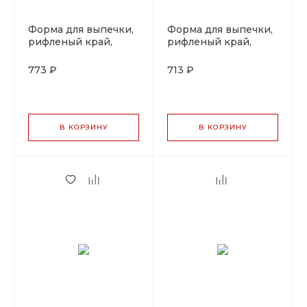
Форма для выпечки,
Форма для выпечки,
рифленый край,
рифленый край,
съемное дно, d=26
съемное дно, d=24
см, h=3 см, P.L. Proff
см, h=2 см, P.L. Proff
773 ₽
713 ₽
Cuisine
Cuisine
В КОРЗИНУ
В КОРЗИНУ