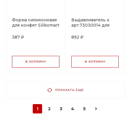
Форма силиконовая
Выдавливатель к
для конфет Silikomart
арт.73030014 для
DINO 40*33/h 16 мм,
пирожных,
Италия
Martellato, Италия
387 ₽
892 ₽
В КОРЗИНУ
В КОРЗИНУ
ПОКАЗАТЬ ЕЩЕ
1
2
3
4
5