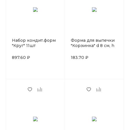
Набор кондит.форм
Форма для выпечки
"Круг" 11шт
"Корзинка" d 8 см, h
волнистый край
1.2 см, металл с
H=30mm "JQ"
тефлоновым
897.60 ₽
183.70 ₽
покрытием, Pujadas