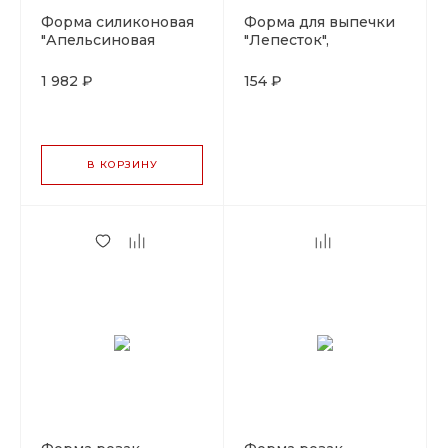
Форма силиконовая
Форма для выпечки
"Апельсиновая
"Лепесток",
долька" Silikomart,
металлическая с
Италия
тефлоновым
1 982 ₽
154 ₽
покрытием, 8*3,3 см,
h 1,2 см, Pujadas
В КОРЗИНУ