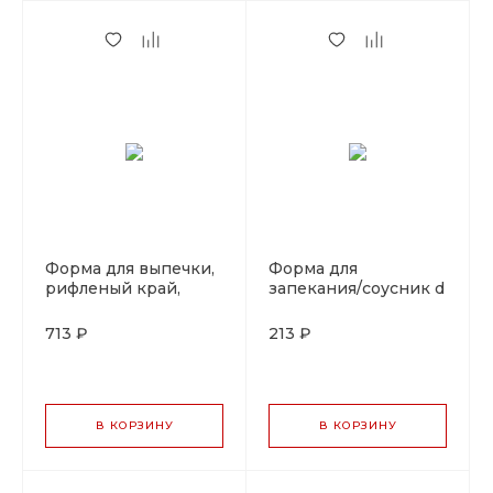
Форма для выпечки,
Форма для
рифленый край,
запекания/соусник d
съемное дно, d 24
6,5 см, h 4 см, 100 мл,
см, h 2 см, P.L. Proff
нержавейка, P.L.
713 ₽
213 ₽
Cuisine
Proff Cuisine
В КОРЗИНУ
В КОРЗИНУ