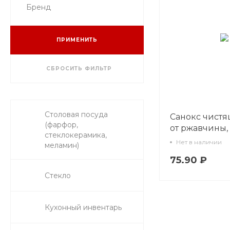
Бренд
ПРИМЕНИТЬ
СБРОСИТЬ ФИЛЬТР
Столовая посуда
Санокс чистя
(фарфор,
от ржавчины,
стеклокерамика,
известковых,
Нет в наличии
меламин)
органически
75.90 ₽
отложений, 7
Стекло
Кухонный инвентарь