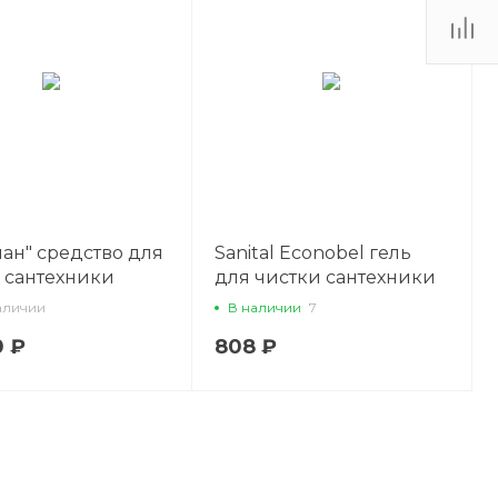
ан" средство для
Sanital Econobel гель
 сантехники
для чистки сантехники
ние ржавчины,
и кафеля, 5 л
аличии
В наличии
7
, 5 л
0 ₽
808 ₽