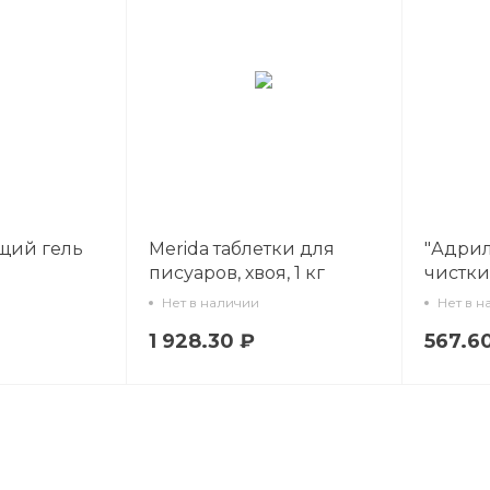
щий гель
Merida таблетки для
"Адрил
писуаров, хвоя, 1 кг
чистки
(удале
Нет в наличии
Нет в н
х
налета)
1 928.30 ₽
567.6
50 мл