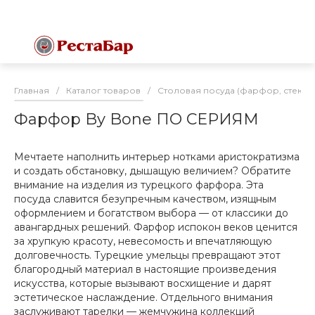
Главная
/
Каталог товаров
/
Столовая посуда (фарфор, стекло
Фарфор By Bone ПО СЕРИЯМ
Мечтаете наполнить интерьер нотками аристократизма
и создать обстановку, дышащую величием? Обратите
внимание на изделия из турецкого фарфора. Эта
посуда славится безупречным качеством, изящным
оформлением и богатством выбора — от классики до
авангардных решений. Фарфор испокон веков ценится
за хрупкую красоту, невесомость и впечатляющую
долговечность. Турецкие умельцы превращают этот
благородный материал в настоящие произведения
искусства, которые вызывают восхищение и дарят
эстетическое наслаждение. Отдельного внимания
заслуживают тарелки — жемчужина коллекций