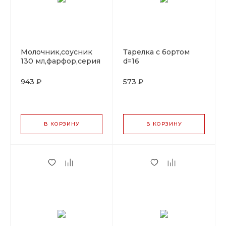
Молочник,соусник
Тарелка с бортом
130 мл,фарфор,серия
d=16
"Arel", By Bone
cм,фарфор,серия
"Arel", By Bone
943 ₽
573 ₽
В КОРЗИНУ
В КОРЗИНУ