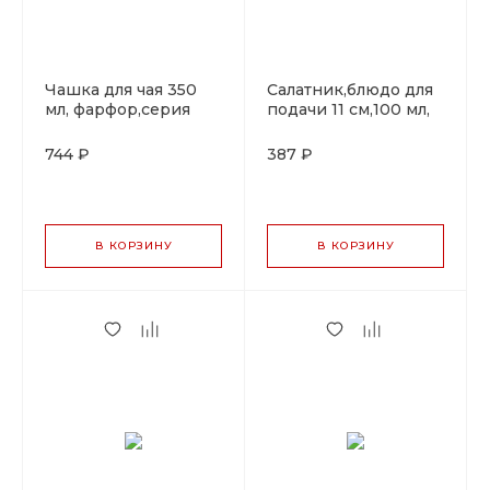
Чашка для чая 350
Салатник,блюдо для
мл, фарфор,серия
подачи 11 cм,100 мл,
"Rug", By Bone
фарфор,серия "Rug",
By Bone
744 ₽
387 ₽
В КОРЗИНУ
В КОРЗИНУ