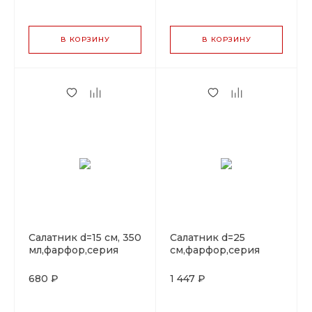
В КОРЗИНУ
В КОРЗИНУ
Салатник d=15 cм, 350
Салатник d=25
мл,фарфор,серия
cм,фарфор,серия
"Oliva", By Bone
"Oliva", By Bone
680 ₽
1 447 ₽