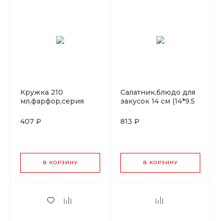
Кружка 210
Салатник,блюдо для
мл,фарфор,серия
закусок 14 cм (14*9.5
"Arel", By Bone
см),фарфор,серия
"Oliva", By Bone
407 ₽
813 ₽
В КОРЗИНУ
В КОРЗИНУ