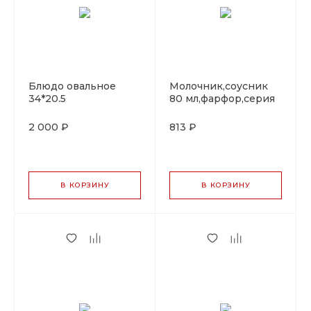
Блюдо овальное
Молочник,соусник
34*20.5
80 мл,фарфор,серия
cм,фарфор,серия
"Arel", By Bone
"Arel", By Bone
2 000 ₽
813 ₽
В КОРЗИНУ
В КОРЗИНУ