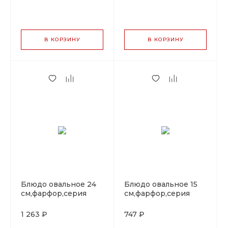
В КОРЗИНУ
В КОРЗИНУ
Блюдо овальное 24
Блюдо овальное 15
cм,фарфор,серия
cм,фарфор,серия
"Oliva", By Bone
"Oliva", By Bone
1 263 ₽
747 ₽