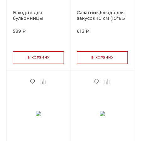
Блюдце для
Салатник,блюдо для
бульонницы
закусок 10 cм (10*6.5
(81222836) d=16
см),фарфор,серия
cм,фарфор,серия
"Oliva", By Bone
589 ₽
613 ₽
"Oliva", By Bone
В КОРЗИНУ
В КОРЗИНУ