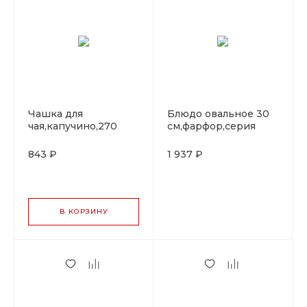
Чашка для
Блюдо овальное 30
чая,капучино,270
cм,фарфор,серия
мл,фарфор,серия
"Oliva", By Bone
"Oliva", By Bone
843 ₽
1 937 ₽
В КОРЗИНУ