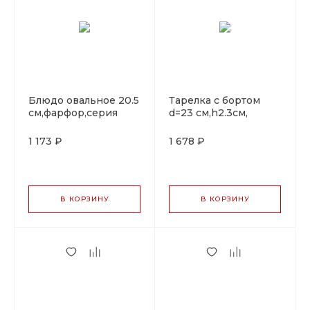
Блюдо овальное 20.5
Тарелка с бортом
cм,фарфор,серия
d=23 cм,h2.3см,
"Oliva", By Bone
фарфор,серия "Rug",
By Bone
1 173 ₽
1 678 ₽
В КОРЗИНУ
В КОРЗИНУ