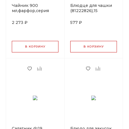
Чайник 900
Блюдце для чашки
мл,фарфор,серия
(81222826),15
"Oliva", By Bone
см,фарфор,серия
"Oliva", By Bone
2 273 ₽
577 ₽
В КОРЗИНУ
В КОРЗИНУ
Салатник d=19
Блюдо для закусок