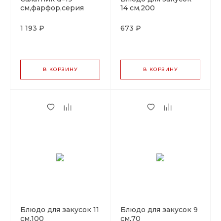
cм,фарфор,серия
14 cм,200
"Oliva", By Bone
мл,фарфор,серия
"Oliva", By Bone
1 193 ₽
673 ₽
В КОРЗИНУ
В КОРЗИНУ
Блюдо для закусок 11
Блюдо для закусок 9
cм,100
cм,70