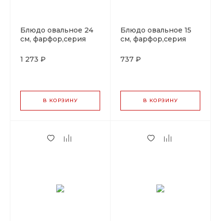
Блюдо овальное 24
Блюдо овальное 15
cм, фарфор,серия
cм, фарфор,серия
"Rug", By Bone
"Rug", By Bone
1 273 ₽
737 ₽
В КОРЗИНУ
В КОРЗИНУ