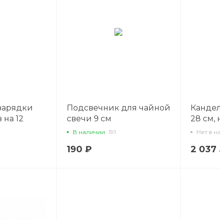
зарядки
Подсвечник для чайной
Кандел
 на 12
свечи 9 см
28 см,
 Proff
ножка 
В наличии
191
Нет в н
натура
190 ₽
2 037
- REG