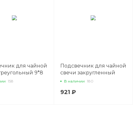
ечник для чайной
Подсвечник для чайной
треугольный 9*8
свечи закругленный
жавейка, P.L. -
5,7*5,7 см, нержавейка,
чии
158
В наличии
180
P.L. - REG
921 ₽