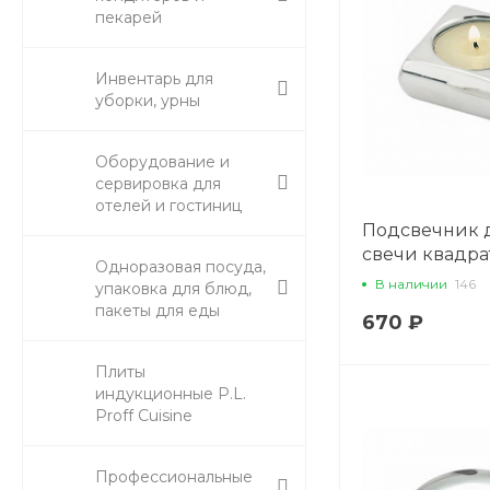
пекарей
Инвентарь для
уборки, урны
Оборудование и
сервировка для
отелей и гостиниц
Подсвечник 
свечи квадрат
Одноразовая посуда,
REG
В наличии
146
упаковка для блюд,
пакеты для еды
670 ₽
Плиты
индукционные P.L.
Proff Cuisine
Профессиональные