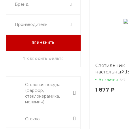
Бренд
Производитель
ПРИМЕНИТЬ
СБРОСИТЬ ФИЛЬТР
Светильник
настольный,1
(150mAh,5V.3W
В наличии
547
горения,золо
Столовая посуда
1 877 ₽
(фарфор,
P.L. Proff Cuis
стеклокерамика,
меламин)
Стекло