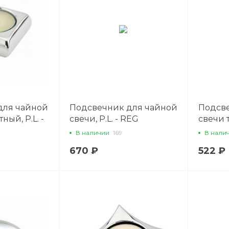
для чайной
Подсвечник для чайной
Подсв
ный, P.L. -
свечи, P.L. - REG
свечи 
см, нер
В наличии
169
В нали
REG
670 ₽
522 ₽