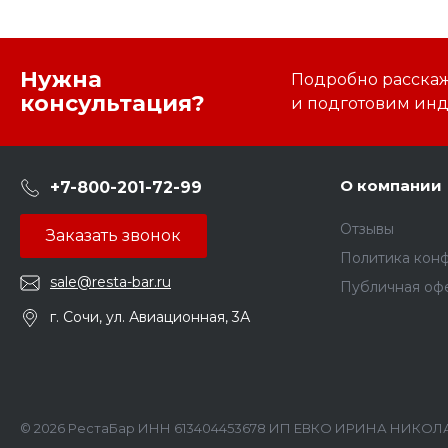
Нужна
Подробно расскаже
консультация?
и подготовим ин
О компании
+7-800-201-72-99
Отзывы
Заказать звонок
Политика кон
sale@resta-bar.ru
Публичная оф
г. Сочи, ул. Авиационная, 3А
© 2026 РестаБар ИНН 613404453678 ИП ЕВКО ИРИНА НИКОЛА