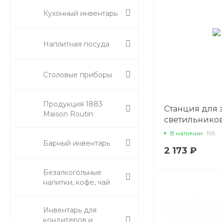
Кухонный инвентарь
Наплитная посуда
Столовые приборы
Продукция 1883
Станция для 
Maison Routin
светильников
порталов, P.L.
В наличии
198
Cuisine
Барный инвентарь
2 173 ₽
Безалкогольные
напитки, кофе, чай
Инвентарь для
кондитеров и