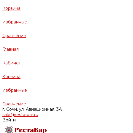
Корзина
Избранные
Сравнение
Главная
Кабинет
Корзина
Избранные
Сравнение
г. Сочи, ул. Авиационная, 3А
sale@resta-bar.ru
Войти