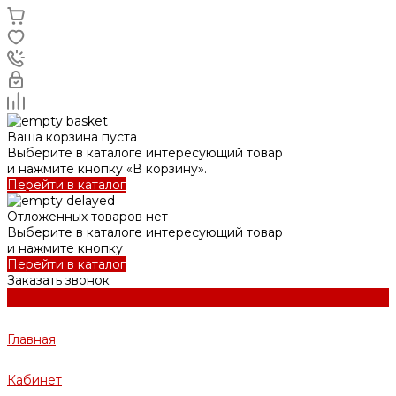
Ваша корзина пуста
Выберите в каталоге интересующий товар
и нажмите кнопку «В корзину».
Перейти в каталог
Отложенных товаров нет
Выберите в каталоге интересующий товар
и нажмите кнопку
Перейти в каталог
Заказать звонок
Главная
Кабинет