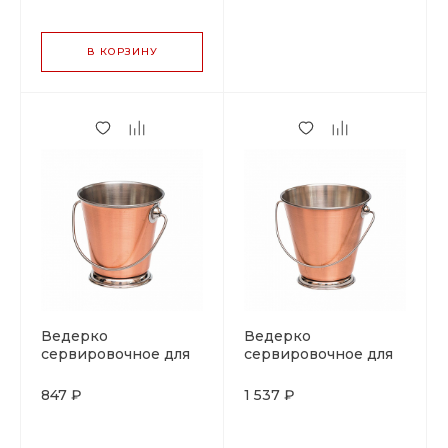
В КОРЗИНУ
Ведерко
Ведерко
сервировочное для
сервировочное для
подачи 9*6*9 см, P.L.
подачи 12*8*12 см,
Proff Cuisine
P.L. Proff Cuisine
847 ₽
1 537 ₽