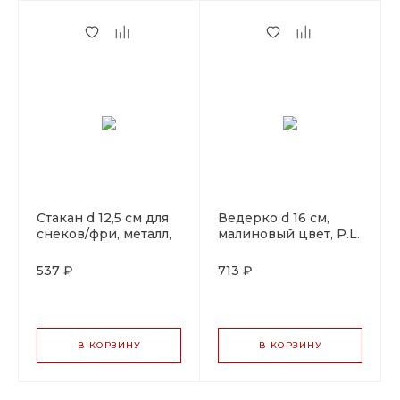
Стакан d 12,5 см для
Ведерко d 16 см,
снеков/фри, металл,
малиновый цвет, P.L.
P.L. Proff Cuisine
Proff Cuisine
537 ₽
713 ₽
В КОРЗИНУ
В КОРЗИНУ