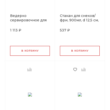
Ведерко
Стакан для снеков/
сервировочное для
фри, 900мл, d 12,5 см,
подачи d 13 см, h 13
металл, P.L. Proff
см, P.L. Proff Cuisine
Cuisine
1 113 ₽
537 ₽
В КОРЗИНУ
В КОРЗИНУ