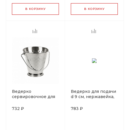
В КОРЗИНУ
В КОРЗИНУ
Ведерко
Ведерко для подачи
сервировочное для
d 9 см, нержавейка,
подачи d 12,5 см, h 13
P.L. Proff Cuisine
см, P.L. Proff Cuisine
732 ₽
783 ₽