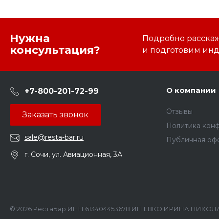
Нужна
Подробно расскаже
консультация?
и подготовим ин
О компании
+7-800-201-72-99
Отзывы
Заказать звонок
Политика кон
sale@resta-bar.ru
Публичная оф
г. Сочи, ул. Авиационная, 3А
© 2026 РестаБар ИНН 613404453678 ИП ЕВКО ИРИНА НИКОЛА