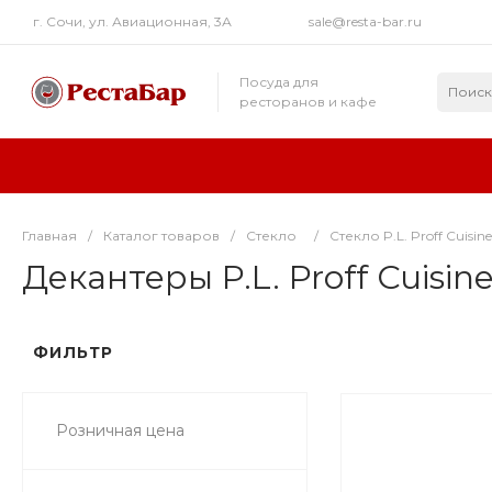
г. Сочи, ул. Авиационная, 3А
sale@resta-bar.ru
Посуда для
ресторанов и кафе
Главная
/
Каталог товаров
/
Стекло
/
Стекло P.L. Proff Cuisine
Декантеры P.L. Proff Cuisin
ФИЛЬТР
Розничная цена