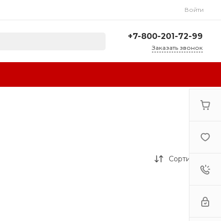
Войти
+7-800-201-72-99
Заказать звонок
+7-800-201-72-99
г. Сочи, ул.
Авиационная, 3А
Пн-Сб: 10:00-18:00 Вс:
Выходной
sale@resta-bar.ru
Сортировка