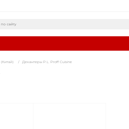
 (Китай)
/
Декантеры P.L. Proff Cuisine
e