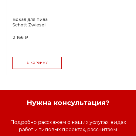
Бокал для пива
Schott Zwiesel
Pilsner 300 мл,
хрустальное стекло,
2 166 ₽
Германия
В КОРЗИНУ
Нужна консультация?
Подробно расскажем о наших услугах, видах
работ и типовых проектах, рассчитаем