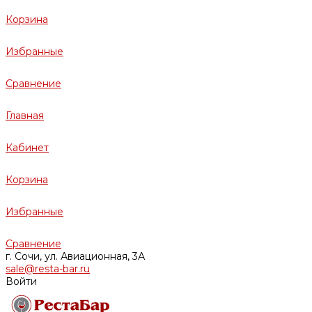
Корзина
Избранные
Сравнение
Главная
Кабинет
Корзина
Избранные
Сравнение
г. Сочи, ул. Авиационная, 3А
sale@resta-bar.ru
Войти