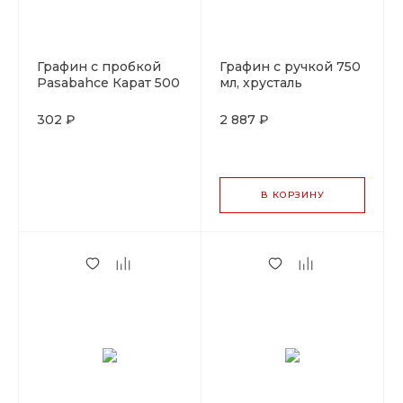
Графин с пробкой
Графин с ручкой 750
Pasabahce Карат 500
мл, хрусталь
мл, БОР (Россия),
стекло
302 ₽
2 887 ₽
В КОРЗИНУ