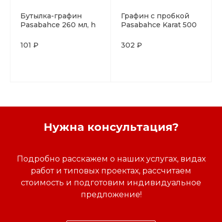
Бутылка-графин
Графин с пробкой
Pasabahce 260 мл, h
Pasabahce Karat 500
180 мм, стекло,
мл, БОР (Россия),
Россия
стекло
101 ₽
302 ₽
Нужна консультация?
Подробно расскажем о наших услугах, видах
работ и типовых проектах, рассчитаем
стоимость и подготовим индивидуальное
предложение!