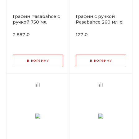
Графин Pasabahce с
Графин с ручкой
ручкой 750 мл,
Pasabahce 260 мл, d
хрусталь
87 мм, h 155 мм,
стекло, Россия
2 887 ₽
127 ₽
В КОРЗИНУ
В КОРЗИНУ