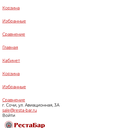
Корзина
Избранные
Сравнение
Главная
Кабинет
Корзина
Избранные
Сравнение
г. Сочи, ул. Авиационная, 3А
sale@resta-bar.ru
Войти