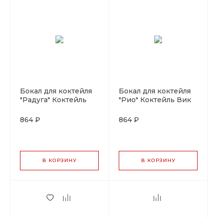
Бокал для коктейля
Бокал для коктейля
"Радуга" Коктейль
"Рио" Коктейль Вик
Вик 320 мл, P.L-
350 мл, P.L-Barware
Barware
864 ₽
864 ₽
В КОРЗИНУ
В КОРЗИНУ