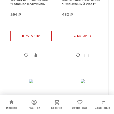
"Гавана" Коктейль
"Солнечный свет"
Вик 350мл, P.L-
Коктейль Вик 150мл,
Barware
P.L-Barware
394 ₽
480 ₽
В КОРЗИНУ
В КОРЗИНУ
Бокал для коктейля
Бокал для коктейля
Главная
Главная
Кабинет
Кабинет
Корзина
Корзина
Избранные
Избранные
Сравнение
Сравнение
"Свобода" Коктейль
"Багамы" Коктейль