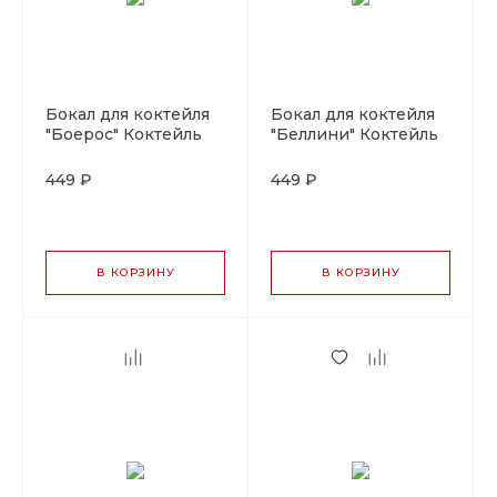
Бокал для коктейля
Бокал для коктейля
"Боерос" Коктейль
"Беллини" Коктейль
Вик 430мл.P.L-
Вик 195мл.P.L-
Barware
Barware
449 ₽
449 ₽
В КОРЗИНУ
В КОРЗИНУ