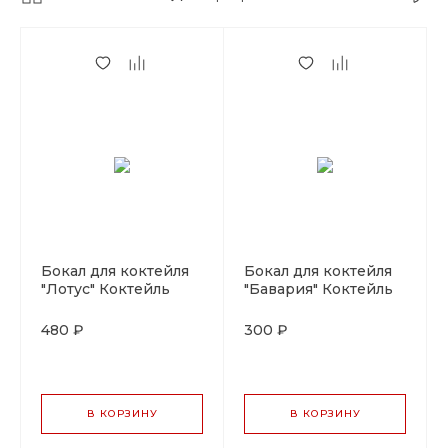
Бокал для коктейля
Бокал для коктейля
"Лотус" Коктейль
"Бавария" Коктейль
Вик 125 мл.P.L-
Вик 440мл.P.L-
Barware
Barware
480 ₽
300 ₽
В КОРЗИНУ
В КОРЗИНУ