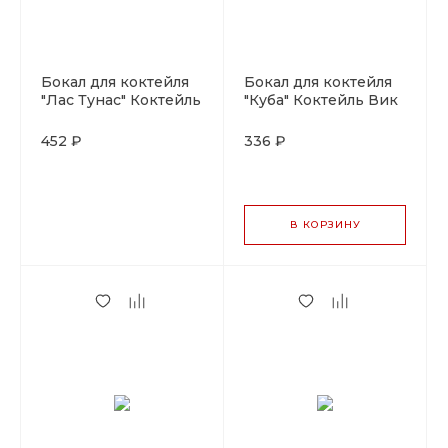
Бокал для коктейля
Бокал для коктейля
"Лас Тунас" Коктейль
"Куба" Коктейль Вик
Вик 125мл.P.L-
520мл.P.L-Barware
Barware
452 ₽
336 ₽
В КОРЗИНУ