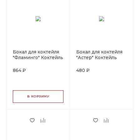
Бокал для коктейля
Бокал для коктейля
"Фламинго" Коктейль
"Астер" Коктейль
Вик 350мл.P.L-
Вик 160мл, P.L-
Barware
Barware
864 ₽
480 ₽
В КОРЗИНУ