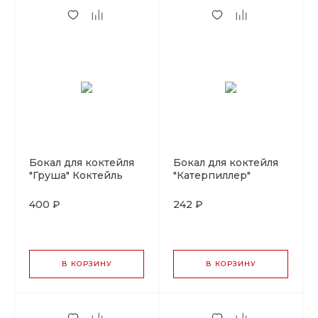
Бокал для коктейля
Бокал для коктейля
"Груша" Коктейль
"Катерпиллер"
Вик 350мл, P.L-
Коктейль Вик 375 мл,
Barware
P.L-Barware
400 ₽
242 ₽
В КОРЗИНУ
В КОРЗИНУ