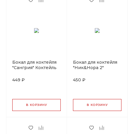
Бокал для коктейля
Бокал для коктейля
"Сангрия" Коктейль
"Ник&Нора 2"
Вик 350мл, P.L-
Коктейль Вик 180мл,
Barware
P.L-Barware
449 ₽
450 ₽
В КОРЗИНУ
В КОРЗИНУ