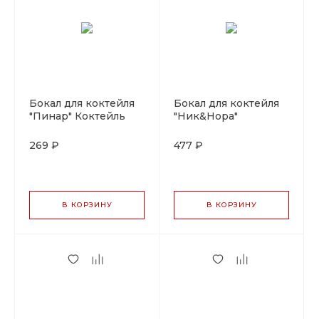
Бокал для коктейля
Бокал для коктейля
"Пинар" Коктейль
"Ник&Нора"
Вик 310мл.P.L-
Коктейль Вик
Barware
175мл.P.L-Barware
269 ₽
477 ₽
В КОРЗИНУ
В КОРЗИНУ