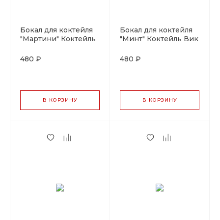
Бокал для коктейля
Бокал для коктейля
"Мартини" Коктейль
"Минт" Коктейль Вик
Вик 150мл, P.L-
170мл.P.L-Barware
Barware
480 ₽
480 ₽
В КОРЗИНУ
В КОРЗИНУ