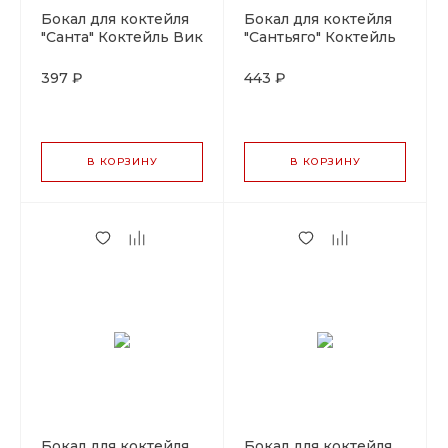
Бокал для коктейля
Бокал для коктейля
"Санта" Коктейль Вик
"Сантьяго" Коктейль
320мл.P.L-Barware
Вик 380мл, P.L-
Barware
397 ₽
443 ₽
В КОРЗИНУ
В КОРЗИНУ
Бокал для коктейля
Бокал для коктейля