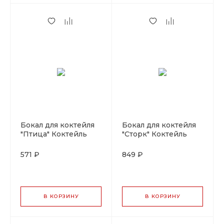
Бокал для коктейля
Бокал для коктейля
"Птица" Коктейль
"Сторк" Коктейль
Вик 160 мл, P.L-
Вик 200 мл, P.L-
Barware
Barware
571 ₽
849 ₽
В КОРЗИНУ
В КОРЗИНУ