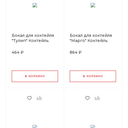
Бокал для коктейля
Бокал для коктейля
"Тулип" Коктейль
"Марго" Коктейль
Вик 210мл.P.L-
Вик 360мл.P.L-
Barware
Barware
464 ₽
864 ₽
В КОРЗИНУ
В КОРЗИНУ