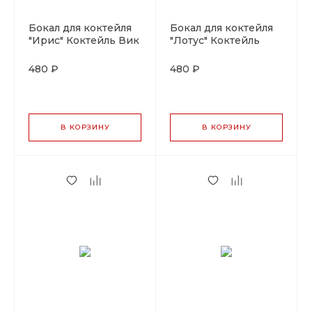
Бокал для коктейля
Бокал для коктейля
"Ирис" Коктейль Вик
"Лотус" Коктейль
150мл.P.L-Barware
Вик 150мл.P.L-
Barware
480 ₽
480 ₽
В КОРЗИНУ
В КОРЗИНУ