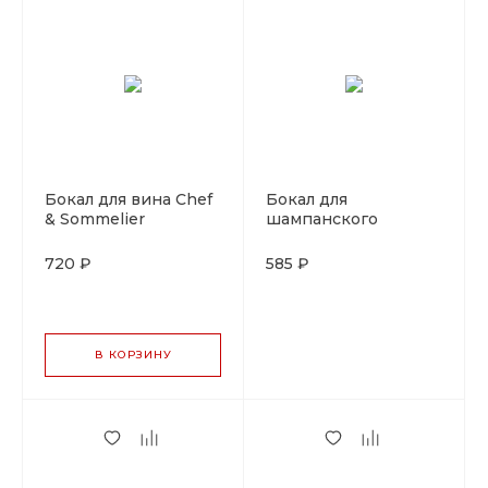
Бокал для вина Chef
Бокал для
& Sommelier
шампанского
"Симметрия" 350 мл,
(флюте) Chef &
ARC, стекло
Sommelier
720 ₽
585 ₽
"Симметрия" 160 мл,
ARC, стекло
В КОРЗИНУ