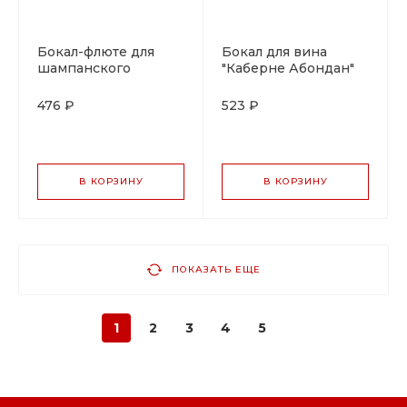
Бокал-флюте для
Бокал для вина
шампанского
"Каберне Абондан"
Chef&Sommelier
500 мл d 100 мм, h
«Энолог» 260мл;
201 мм, стекло
476 ₽
523 ₽
хр.стекло
В КОРЗИНУ
В КОРЗИНУ
ПОКАЗАТЬ ЕЩЕ
1
2
3
4
5