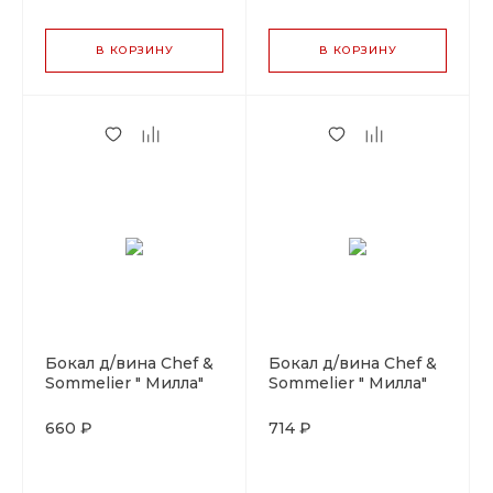
В КОРЗИНУ
В КОРЗИНУ
Бокал д/вина Chef &
Бокал д/вина Chef &
Sommelier " Милла"
Sommelier " Милла"
550 мл. d=95 мм.
650 мл. d=105 мм.
h=245 мм. .
h=240 мм. .
660 ₽
714 ₽