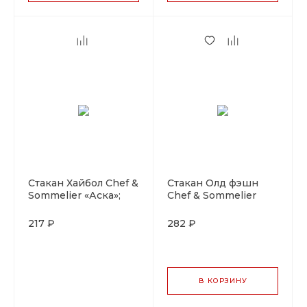
Стакан Хайбол Chef &
Стакан Олд фэшн
Sommelier «Аска»;
Chef & Sommelier
450мл; ARC,хр.стекло
«Вине»; 310 мл;
ARC,хр.стекло
217 ₽
282 ₽
В КОРЗИНУ