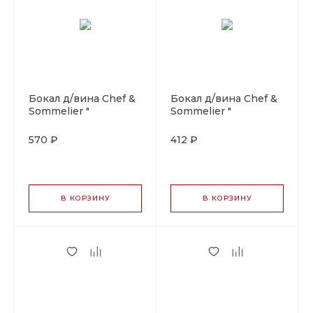
Бокал д/вина Chef &
Бокал д/вина Chef &
Sommelier "
Sommelier "
Дистинкшн" 380 мл.
Дистинкшн" 280 мл.
d=91 мм. h=220 мм.
d=83 мм. h=206 мм. .
570 ₽
412 ₽
В КОРЗИНУ
В КОРЗИНУ