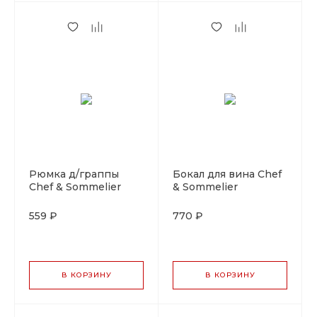
Рюмка д/граппы
Бокал для вина Chef
Chef & Sommelier
& Sommelier
"Спиритс" 100 мл.
"Симметрия" 550 мл,
d=64 мм. h=182 мм.
ARC, стекло
559 ₽
770 ₽
В КОРЗИНУ
В КОРЗИНУ