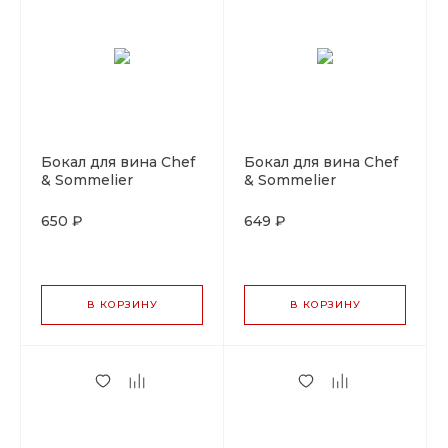
Бокал для вина Chef
Бокал для вина Chef
& Sommelier
& Sommelier
"Симметрия" 450 мл,
"Симметрия" 580 мл,
ARC, стекло
ARC, стекло
650 ₽
649 ₽
В КОРЗИНУ
В КОРЗИНУ