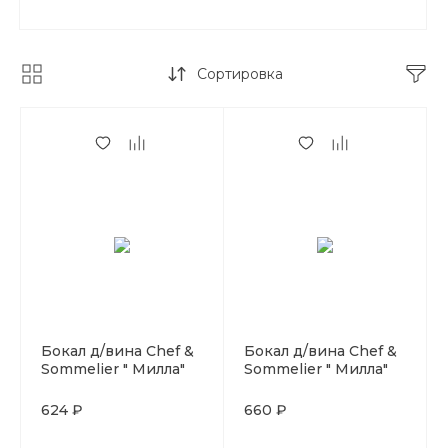
Сортировка
Бокал д/вина Chef &
Бокал д/вина Chef &
Sommelier " Милла"
Sommelier " Милла"
380 мл. d=85 мм.
470 мл. d=90 мм.
h=225 мм. .
h=235 мм. .
624 ₽
660 ₽