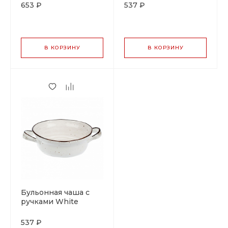
P.L. Proff Cuisine
Proff Cuisine
653 ₽
537 ₽
В КОРЗИНУ
В КОРЗИНУ
Бульонная чаша с
ручками White
Fusion 600 мл, h 5,5
см, P.L. Proff Cuisine
537 ₽