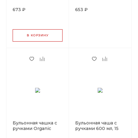
500 мл, d 15 см, P.L.
Fusion 600 мл, 15 см,
Proff Cuisine
P.L. Proff Cuisine
673 ₽
653 ₽
В КОРЗИНУ
Бульонная чашка с
Бульонная чаша с
ручками Organic
ручками 600 мл, 15
Fusion 600 мл, 15 см,
см, Ocean Fusion, P.L.