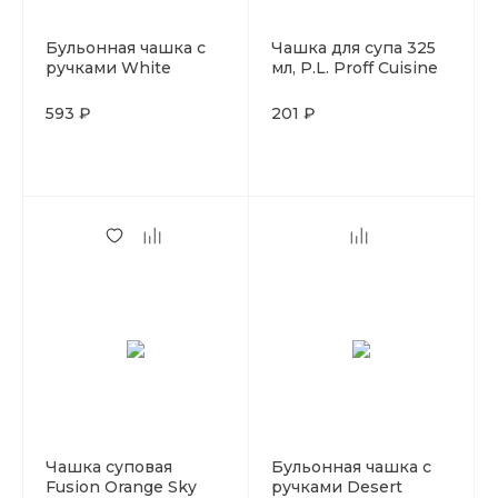
Бульонная чашка с
Чашка для супа 325
ручками White
мл, P.L. Proff Cuisine
Fusion 600 мл, h 5,5
см, P.L. Proff Cuisine
593 ₽
201 ₽
Чашка суповая
Бульонная чашка с
Fusion Orange Sky
ручками Desert