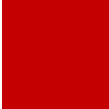
Овальные блюда
Прямоугольные блюда
Цветные блюда
Черные блюда
Блюдца
Белые блюдца
Цветные блюдца
Бульонные пары
Белые бульонные пары
Цветные бульонные пары
Бульонные чашки
Фарфоровые бульонные чашки
Горшочки
Горшочки для запекания
Горшочки с крышкой
Клоши из фарфора
Фарфоровые клоши для тарелки
Кофейные пары
Белые кофейные пары
Цветные кофейные пары
Кружки
Кружки для кофе
Кружки штабелируемые
Фарфоровые кружки