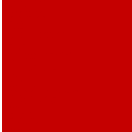
Наборы для специй
Перечницы
Фарфоровые перечницы
Псковская керамика
Салатники
Белые салатники
Салатники из стеклокерамики
Фарфоровые салатники
Сахарницы
Соусники
Стеклокерамика Luminarc (ARC)
Блюда Luminarc
Блюдца Luminarc
Бульонные чашки Luminarc
Кружки Luminarc
Салатники Luminarc
Тарелки Luminarc
Стеклянная посуда P.L. Proff Cuisine
Серия посуды Blue Sunset
Серия посуды Green Sky
Тарелки
Белые тарелки
Глубокие тарелки
Круглые тарелки
Овальные тарелки