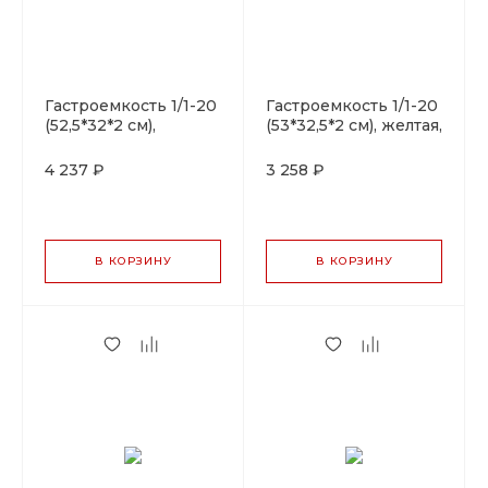
Гастроемкость 1/1-20
Гастроемкость 1/1-20
(52,5*32*2 см),
(53*32,5*2 см), желтая,
желтый борт,
фарфор, P.L. Proff
фарфор, P.L. Proff
Cuisine
4 237 ₽
3 258 ₽
Cuisine
В КОРЗИНУ
В КОРЗИНУ