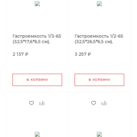
Гастроемкость 1/3-65
Гастроемкость 1/2-65
(32,5*17,6*6,5 см),
(32,5*26,5*6,5 см),
черный борт,
зеленый борт,
фарфор, P.L. Proff
фарфор, P.L. Proff
2 137 ₽
3 257 ₽
Cuisine
Cuisine
В КОРЗИНУ
В КОРЗИНУ