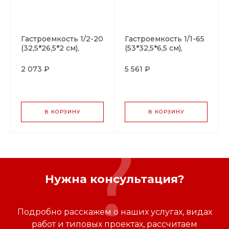
Гастроемкость 1/2-20
Гастроемкость 1/1-65
(32,5*26,5*2 см),
(53*32,5*6,5 см),
коричневый борт,
фарфор, P.L. Proff
фарфор, P.L. Proff
Cuisine
2 073 ₽
5 561 ₽
Cuisine
В КОРЗИНУ
В КОРЗИНУ
Нужна консультация?
Подробно расскажем о наших услугах, видах
работ и типовых проектах, рассчитаем