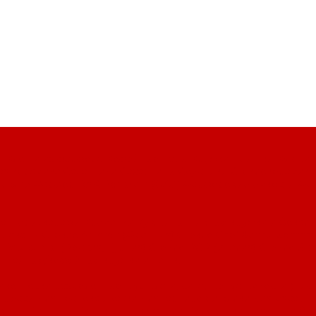
и
Клоши из фарфора
Кофейные пары
Кружки
Крышки
Кувши
ая керамика
Салатники
Сахарницы
Соусники
Стеклокерамика
Cuisine
Фарфор RAK Porcelain (ОАЭ)
Фарфоровые емкости
Фа
кантеры, карафы
Креманки
Кувшины
Пивные кружки и бокалы
Стаканы
Стекло Arcoroc (Франция)
Стекло Chef &amp; Sommel
 Pasabahce (Россия, Турция)
Стекло RCR (Италия)
Стекло Sch
о
Чайные/кофейные кружки и чашки
ливо
Доски разделочные
Дуршлаги, сита, шенуа
Емкости (дис
прессы для чеснока
Ложки для гарниров и вилки для мяса
Ло
рвные
Пинцеты
Подносы-держатели
Половники
Сифоны и ба