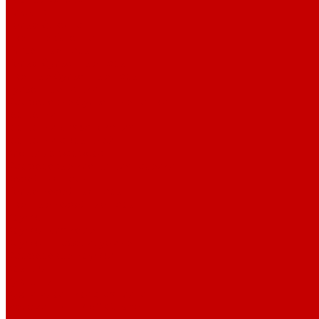
Блюдца
Белые блюдца
Цветные блюдца
Бульонные пары
Белые бульонные пары
Цветные бульонные пары
Бульонные чашки
Фарфоровые бульонные чашки
Горшочки
Горшочки для запекания
Горшочки с крышкой
Клоши из фарфора
Фарфоровые клоши для тарелки
Кофейные пары
Белые кофейные пары
Цветные кофейные пары
Кружки
Кружки для кофе
Кружки штабелируемые
Фарфоровые кружки
Крышки
Кувшины
Кухни мира - красная глина
Меламин P.L. Proff Cuisine