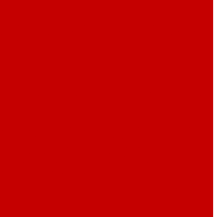
ры картонные
Контейнеры пластиковые, деревянные
коробочек
Оберточная-упаковочная пленка
Одноразовая
тки ажурные
Салфетки сервировочные
Фильтры и пакеты
и аксессуары Pirge
Профессиональные ножи и аксессуары
ругие предметы для сервировки
Жестяные банки для
й
Лотки для выкладки и подачи
Мармиты
Масленки
вки для блюд, гастроемкостей и сервировки
Подставки для
алюминия для подачи
Посуда из нержавейки с медным
дачи и запекания
Предметы для подачи из пластика
ия
Чайники
Этажерки, фруктовницы
Пакеты вакуумные
Пакеты фасовочные, мешки для мусора
жда и аксессуары
Этикет пистолеты и комплектующие