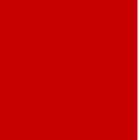
тная посуда P.L. Proff Cuisine (Китай)
Наплитная посуда
ка
Столовые приборы By Bone
Столовые приборы P.L. Proff
е линейки
Барные ложки
Барные сита
Барные щипцы и
L. Proff Cuisine
Барный инвентарь Pujadas
Барный
 мензурки
Емкости для соков
Информационные таблички
 для бара
Нарзанники, штопоры, открывашки
Папки меню,
ичный инвентарь
Силиконовые маты и поставки для темпера
продуктов и льда
Стаканы для посыпки/ декорирования
кусок
Формы для льда
Шейкеры
ого
Приспособления для работы с шоколадом и
вые рукавицы и перчатки
Силиконовые формы
Сита и
ели, скребки, набор для марципана
Этажерки и подставки
ые баки
Швабры, щетки, скребки
я охлаждения напитков
Кофеварки, кипятильники
Мармиты
сорные
Цветные фарфоровые гастроемкости
Чайники,