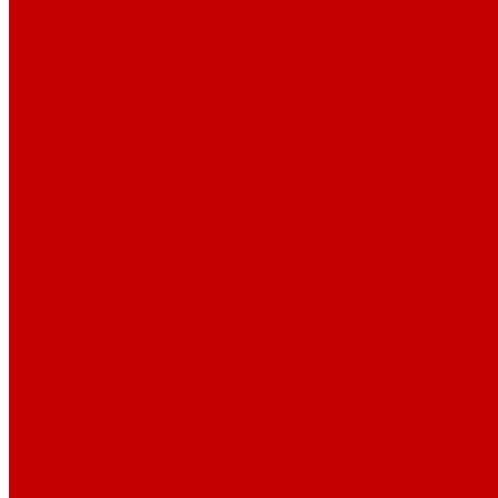
Поварская форма
Бренды
Компания
Отзывы
Политика конфиденциальности
Публичная оферта
Помощь
Покупки
Условия оплаты
Условия доставки
Помощь покупателю
Вопрос - ответ
Бренды
Возможности
Контакты
...
Каталог товаров
Столовая посуда (фарфор, стеклокерамика, меламин)
Блюда
Белые блюда
Блюда для пиццы
Овальные блюда
Прямоугольные блюда
Цветные блюда
Черные блюда