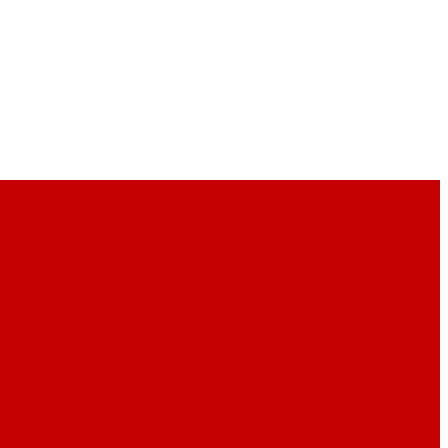
ны
Кухни мира - красная глина
Меламин P.L. Proff Cuisine
 Luminarc (ARC)
Стеклянная посуда P.L. Proff Cuisine
рфоровые кокотницы
Фарфоровые кофейники
Фарфоровые
 для пива
Посуда для чая и кофе
Предметы сервировки
ier (Франция)
Стекло LAV (Турция)
Стекло Ocean (Тайланд)
ott Zwiesel (Германия)
Стекло для коктейлей
Тарелки и
пенсеры) для соусов
Инвентарь для итальянской кухни
патки и скребки
Мерные кувшины
Миски, лотки
Молотки,
ллончики
Терки, слайсеры, мандолины
Термометры
Формы/