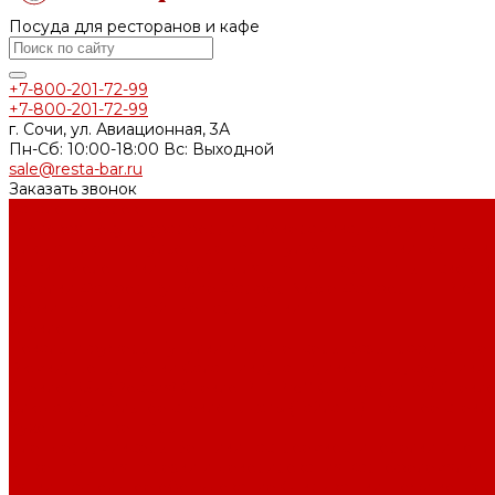
Посуда для ресторанов и кафе
+7-800-201-72-99
+7-800-201-72-99
г. Сочи, ул. Авиационная, 3А
Пн-Сб: 10:00-18:00 Вс: Выходной
sale@resta-bar.ru
Заказать звонок
Каталог товаров
Столовая посуда (фарфор, стеклокерамика, меламин)
Блюда
Блюдца
Бульонные пары
Бульонные чашки
Горшочк
Миски
Молочники
Наборы для специй
Перечницы
Псковск
Тарелки
Фарфор By Bone
Фарфор Noble
Фарфор P.L. Proff 
ложки
Чайники
Чайные пары
Чашки
Стекло
Бокалы и фужеры
Бутылки и диспенсеры
Вазы
Графины, де
Рюмки, шоты, стопки
Салатники, чаши, икорницы, соусники
Стекло OSZ (Россия)
Стекло P.L. Proff Cuisine (Китай)
Стекло
блюда
Хрустальное стекло Lucaris (Тайланд)
Цветное стекл
Кухонный инвентарь
Блендеры, миксеры
Венчики
Гастроемкости
Горелки и топ
Инвентарь для нарезки и декорирования
Картофелемялки, 
тяпки
Настольное оборудование
Открывашки, ножи консе