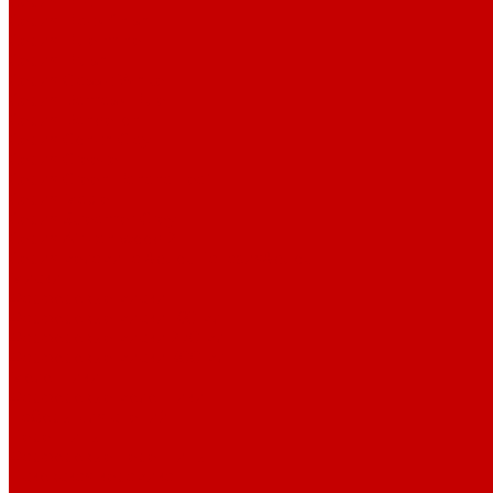
Серия Birch
Серия Black finish
Серия Blue mine
Серия Brush
Серия Classic White
Серия Damask Blue
Серия Dandelion
Серия Gonch Glay
Серия Greece
Серия Green Banana Leaf
Серия Maple
Серия Streamer Grey
Серия Аfrican wood 2
Серия меламина &quot;Паназия&quot;
Миски
Фарфоровые миски
Фарфоровые миски 160 мл
Фарфоровые миски 270 мл
Фарфоровые миски 300 мл
Молочники
Фарфоровые молочники
Наборы для специй
Перечницы
Фарфоровые перечницы
Псковская керамика