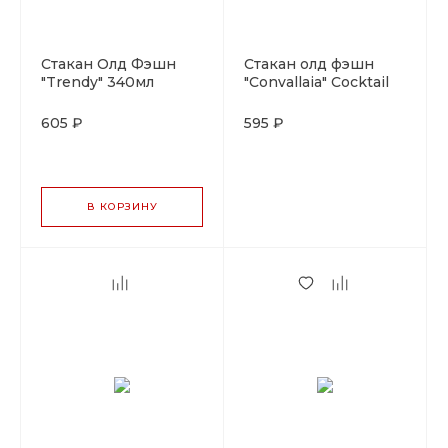
Стакан Олд Фэшн
Стакан олд фэшн
"Trendy" 340мл
"Convallaia" Cocktail
Cocktail Week(снят)
Week
320мл.стекло(снят)
605 ₽
595 ₽
В КОРЗИНУ