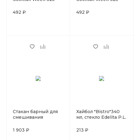
мл.стекло (снят)
мл.стекло
492 ₽
492 ₽
Стакан барный для
Хайбол "Bistro"340
смешивания
мл, стекло Edelita P.L.
напитков, стекло,
650 мл, P.L.- Barbossa
1 903 ₽
213 ₽