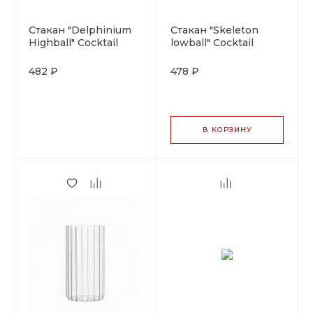
Стакан "Delphinium
Стакан "Skeleton
Highball" Cocktail
lowball" Cocktail
Week 390мл. (снят)
Week
260мл.стекло(снят)
482 ₽
478 ₽
В КОРЗИНУ