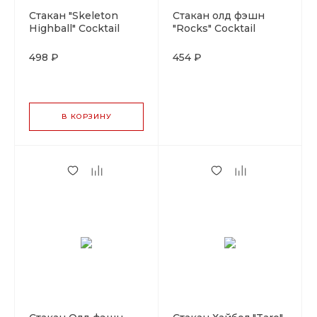
Стакан "Skeleton
Стакан олд фэшн
Highball" Cocktail
"Rocks" Cocktail
Week
Week
380мл.стекло(снят)
320мл.стекло(снят)
498 ₽
454 ₽
В КОРЗИНУ