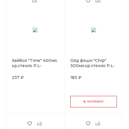
Хайбол "Time" 400мл.
Олд фэшн "Chip"
хр.стекло P.L-
300мл.хр.стекло P.L-
BarWare
BarWare
237 ₽
183 ₽
В КОРЗИНУ