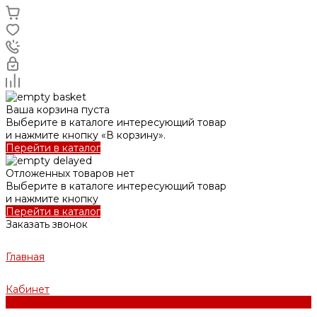
Ваша корзина пуста
Выберите в каталоге интересующий товар
и нажмите кнопку «В корзину».
Перейти в каталог
Отложенных товаров нет
Выберите в каталоге интересующий товар
и нажмите кнопку
Перейти в каталог
Заказать звонок
Главная
Кабинет
0