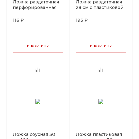
Ложка раздаточная
Ложка раздаточная
перфорированная
28 см с пластиковой
28 см,пластиковая
ручкой, P.L. Proff
ручка, P.L. Proff
Cuisine
116 ₽
193 ₽
Cuisine
В КОРЗИНУ
В КОРЗИНУ
Ложка соусная 30
Ложка пластиковая