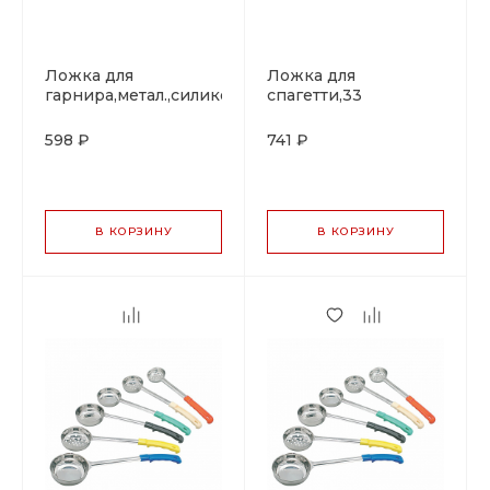
Ложка для
Ложка для
гарнира,метал.,силиконовая
спагетти,33
ручка 28 см P.L. Proff
см,силиконовая
Cuisine
ручка P.L. Proff
598 ₽
741 ₽
Cuisine
В КОРЗИНУ
В КОРЗИНУ