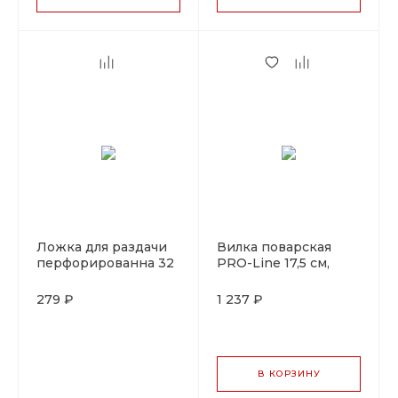
Ложка для раздачи
Вилка поварская
перфорированна 32
PRO-Line 17,5 см,
см, ручка черная,
белая пластиковая
металл с виниловой
ручка, P.L. Proff
279 ₽
1 237 ₽
защитой, P.L. Proff
Cuisine
Cuisine
В КОРЗИНУ