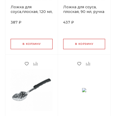
Ложка для
Ложка для соуса,
соуса,плоская, 120 мл,
плоская, 90 мл, ручка
ручка зеленая, P.L.
бежевая, P.L. Proff
Proff Cuisine
Cuisine
387 ₽
437 ₽
В КОРЗИНУ
В КОРЗИНУ