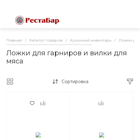
Главная
/
Каталог товаров
/
Кухонный инвентарь
/
Ложки для
Ложки для гарниров и вилки для
мяса
Сортировка