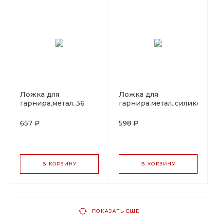
Ложка для
Ложка для
гарнира,метал.,36
гарнира,метал.,силиконов
см,силиконовая
ручка 28 см P.L.
ручка P.L.
657 ₽
598 ₽
В КОРЗИНУ
В КОРЗИНУ
ПОКАЗАТЬ ЕЩЕ