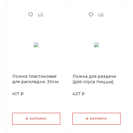
Ложка пластиковая
Ложка для раздачи
для раскладки, 30см,
(для соуса пиццы),
P.L. Proff Cuisine
плоская, 150 мл,
ручка желтая, P.L.
417 ₽
437 ₽
Proff Cuisine
В КОРЗИНУ
В КОРЗИНУ