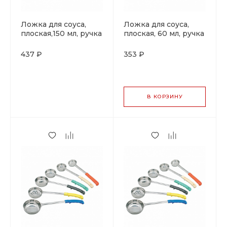
Ложка для соуса,
Ложка для соуса,
плоская,150 мл, ручка
плоская, 60 мл, ручка
желтая, P.L. Proff
красная, P.L. Proff
Cuisine
Cuisine
437 ₽
353 ₽
В КОРЗИНУ