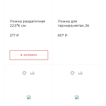
Ложка раздаточная
Ложка для
22.5*6 см,
гарнира,метал.,36
металлическая, P.L.
см,силиконовая
Proff Cuisine
ручка P.L. Proff
217 ₽
657 ₽
Cuisine
В КОРЗИНУ