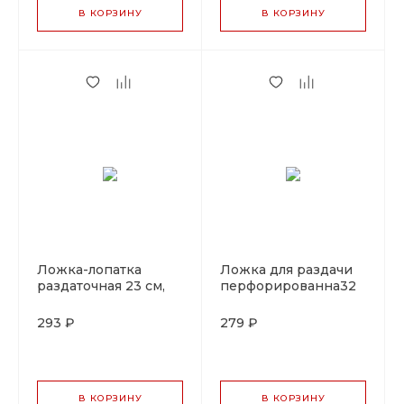
В КОРЗИНУ
В КОРЗИНУ
Ложка-лопатка
Ложка для раздачи
раздаточная 23 см,
перфорированна32
металл, P.L. Proff
см, ручка зеленая,
Cuisine
металл с виниловой
293 ₽
279 ₽
защитой, P.L. Proff
Cuisine
В КОРЗИНУ
В КОРЗИНУ