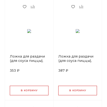
Ложка для раздачи
Ложка для раздачи
(для соуса пиццы),
(для соуса пиццы),
плоская, 60 мл, ручка
плоская, 120 мл,
красная, P.L. Proff
ручка зеленая, P.L.
353 ₽
387 ₽
Cuisine
Proff Cuisine
В КОРЗИНУ
В КОРЗИНУ