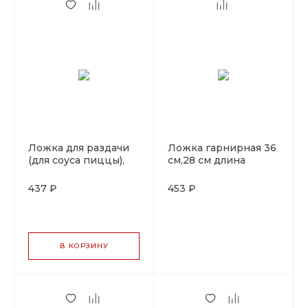
Ложка для раздачи
Ложка гарнирная 36
(для соуса пиццы),
см,28 см длина
плоская, 90 мл, ручка
ручки, 65 мл.
бежевая, P.L. Proff
нержавейка, P.L.
437 ₽
453 ₽
Cuisine
В КОРЗИНУ