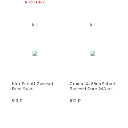
В КОРЗИНУ
Шот Schott Zwiesel
Стакан Хайбол Schott
Pure 94 мл,
Zwiesel Pure 246 мл,
хрустальное стекло,
хрустальное стекло,
Германия
Германия
513 ₽
612 ₽