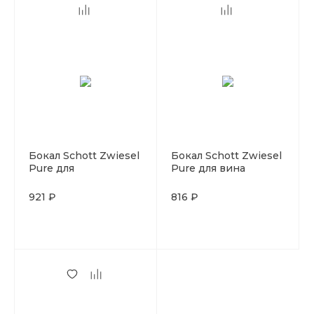
Бокал Schott Zwiesel
Бокал Schott Zwiesel
Pure для
Pure для вина
шампанского 215 мл,
Riesling 300 мл,
хрустальное стекло,
хрустальное стекло,
921 ₽
816 ₽
Германия
Германия