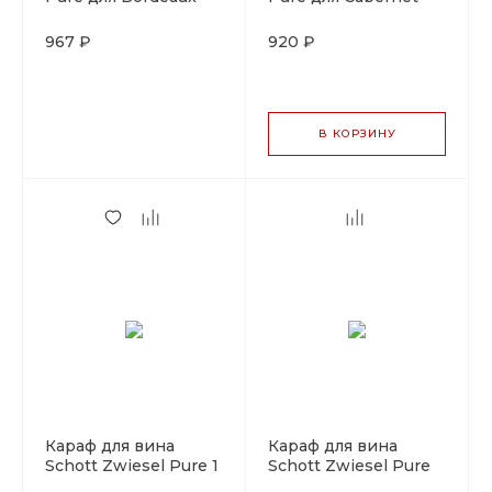
680 мл, стекло,
540 мл, стекло,
Германия
Германия
967 ₽
920 ₽
В КОРЗИНУ
Караф для вина
Караф для вина
Schott Zwiesel Pure 1
Schott Zwiesel Pure
л, хрустальное
0,25 л, хрустальное