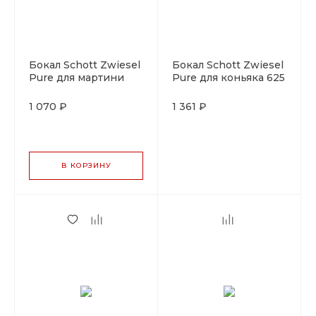
Бокал Schott Zwiesel
Бокал Schott Zwiesel
Pure для мартини
Pure для коньяка 625
365 мл, хрустальное
мл, хрустальное
стекло, Германия
стекло, Германия
1 070 ₽
1 361 ₽
В КОРЗИНУ