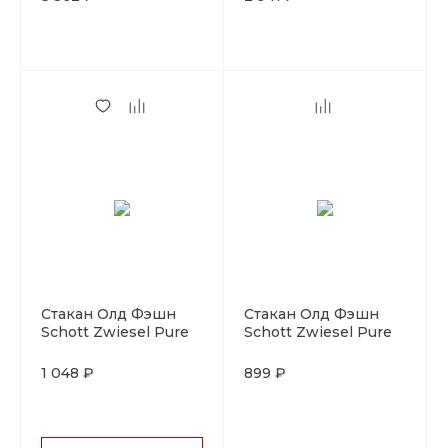
Стакан Олд Фэшн
Стакан Олд Фэшн
Schott Zwiesel Pure
Schott Zwiesel Pure
306 мл, хрустальное
389 мл, хрустальное
стекло, Германия
стекло, Германия
1 048 ₽
899 ₽