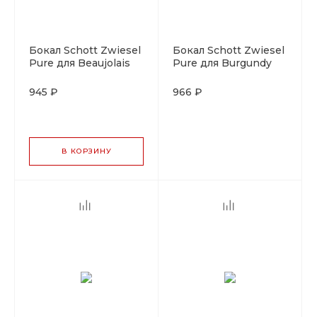
Бокал Schott Zwiesel
Бокал Schott Zwiesel
Pure для Beaujolais
Pure для Burgundy
465 мл, хрустальное
700 мл, стекло,
стекло, Германия
Германия
945 ₽
966 ₽
В КОРЗИНУ