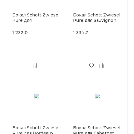
Бокал Schott Zwiesel
Бокал Schott Zwiesel
Pure для
Pure для Sauvignon
шампанского 300 мл,
Blanc 410 мл, стекло,
стекло, Германия
Германия
1 232 ₽
1 334 ₽
Бокал Schott Zwiesel
Бокал Schott Zwiesel
Pure для Bordeaux
Pure для Cabernet