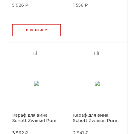
стекло, Германия
стекло, Германия
5 926 ₽
1 556 ₽
В КОРЗИНУ
Караф для вина
Караф для вина
Schott Zwiesel Pure
Schott Zwiesel Pure
0,5 л, хрустальное
0,75 л, хрустальное
стекло, Германия
стекло, Германия
3 562 ₽
2 941 ₽