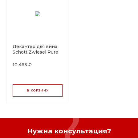
Декантер для вина
Schott Zwiesel Pure
0,75 л, хрустальное
стекло, Германия
10 463 ₽
В КОРЗИНУ
Нужна консультация?