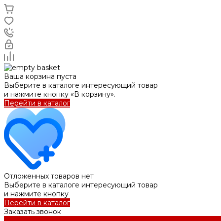
Ваша корзина пуста
Выберите в каталоге интересующий товар
и нажмите кнопку «В корзину».
Перейти в каталог
Отложенных товаров нет
Выберите в каталоге интересующий товар
и нажмите кнопку
Перейти в каталог
Заказать звонок